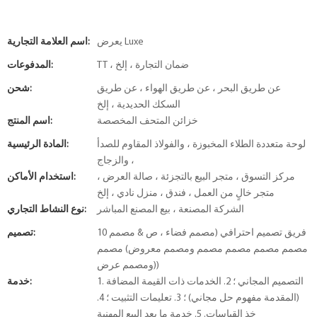
يعرض Luxe
اسم العلامة التجارية:
TT ، ضمان التجارة ، إلخ
المدفوعات:
عن طريق البحر ، عن طريق الهواء ، عن طريق
شحن:
السكك الحديدية ، إلخ
خزائن المتحف المخصصة
اسم المنتج:
لوحة متعددة الطلاء المخبوزة ، والفولاذ المقاوم للصدأ
المادة الرئيسية:
، والزجاج
مركز التسوق ، متجر البيع بالتجزئة ، صالة العرض ،
استخدام الأماكن:
متجر خالٍ من العمل ، فندق ، منزل نادي ، إلخ
الشركة المصنعة ، بيع المصنع المباشر
نوع النشاط التجاري:
10 فريق تصميم احترافي (مصمم فضاء ، ص & مصمم
تصميم:
مصمم مصمم مصمم مصمم ومصمم معروض) مصمم
ومصمم عرض))
1. التصميم المجاني ؛ 2. الخدمات ذات القيمة المضافة
خدمة:
(المقدمة مفهوم حل مجاني) ؛ 3. تعليمات التثبيت ؛ 4.
خذ القياسات. 5. خدمة ما بعد البيع المهنية