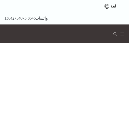
لغة
واتساب:+86 13642754073