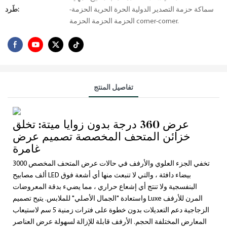
سماكة حزمة التصدير الدولية الحرة الحرية الحزمة-
طَرد:
الحزمة الحزمة الحزمة corner-corner.
تفاصيل المنتج
عرض 360 درجة بدون زوايا ميتة: تخلق
خزائن المتحف المخصصة تصميم عرض
غامرة
تخفي الجزء العلوي والأرفف في حالات عرض المتحف المخصص 3000
ألف مصابيح LED بيضاء دافئة ، والتي لا تنبعث منها أي أشعة فوق
البنفسجية ولا تنتج أي إشعاع حراري ، مما يضيء بدقة المعروضات
واستعادة "الجمال الأصلي" للملابس. يتيح تصميم Luxe المرن للأرفف
الزجاجية دعم التعديلات بدون خطوة على فترات زمنية 5 سم لاستيعاب
المعارض المختلفة الحجم. الأرفف قابلة للإزالة لسهولة عرض العناصر