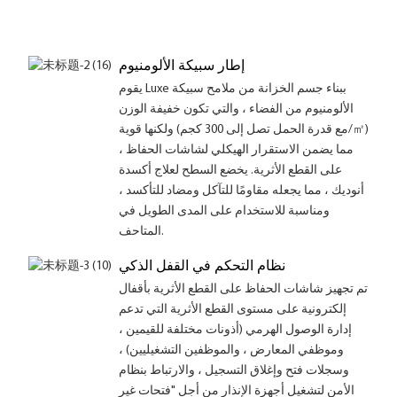
إطار سبيكة الألومنيوم
يقوم Luxe ببناء جسم الخزانة من ملامح سبيكة
الألومنيوم من الفضاء ، والتي تكون خفيفة الوزن
ولكنها قوية (مع قدرة الحمل تصل إلى 300 كجم/㎡)
، مما يضمن الاستقرار الهيكلي لشاشات الحفاظ
على القطع الأثرية. يخضع السطح لعلاج أكسدة
أنوديك ، مما يجعله مقاومًا للتآكل ومضاد للتأكسد ،
ومناسبة للاستخدام على المدى الطويل في
المتاحف.
نظام التحكم في القفل الذكي
تم تجهيز شاشات الحفاظ على القطع الأثرية بأقفال
إلكترونية على مستوى القطع الأثرية التي تدعم
إدارة الوصول الهرمي (أذونات مختلفة للقيمين ،
وموظفي المعارض ، والموظفين التشغيليين) ،
وسجلات فتح وإغلاق التسجيل ، والارتباط بنظام
الأمن لتشغيل أجهزة الإنذار من أجل "فتحات غير