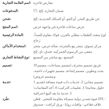
معارض فاخرة
اسم العلامة التجارية:
TT، ضمان التجارة، إلخ.
المدفوعات:
عن طريق البحر، أو الجو، أو السكك الحديدية، إلخ.
شحن:
عرض ساعات فاخرة في واجهة عرض
اسم المنتج:
لوح متعدد الطبقات مطلي بالفرن، فولاذ مقاوم للصدأ،
المادة الرئيسية:
زجاج
مركز تسوق، متجر بيع بالتجزئة، صالة عرض، متجر
استخدام الأماكن:
معفى من الرسوم الجمركية، فندق، نادٍ، إلخ
المصنع، بيع مباشر من المصنع
نوع النشاط التجاري:
10 فريق تصميم محترف (مصمم مساحات، مصمم
تصميم:
بحث وتطوير، مصمم إضاءة، مصمم تجهيزات ناعمة،
ومصمم عروض)
1. تصميم مجاني؛ 2. خدمات ذات قيمة مضافة (تقديم
خدمة:
حلول مجانية)؛ 3. تعليمات التركيب؛ 4. أخذ المقاسات؛
5. خدمة ما بعد البيع احترافية
عبوة تصدير دولية سميكة مقاومة للتبخير - قطن EPE -
طَرد:
غلاف فقاعي - واقيات زوايا - ورق كرافت - صندوق