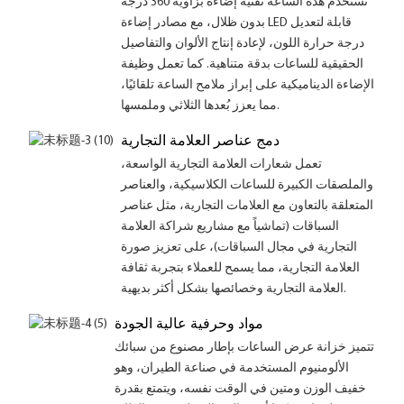
تستخدم هذه الساعة تقنية إضاءة بزاوية 360 درجة
بدون ظلال، مع مصادر إضاءة LED قابلة لتعديل
درجة حرارة اللون، لإعادة إنتاج الألوان والتفاصيل
الحقيقية للساعات بدقة متناهية. كما تعمل وظيفة
الإضاءة الديناميكية على إبراز ملامح الساعة تلقائيًا،
مما يعزز بُعدها الثلاثي وملمسها.
دمج عناصر العلامة التجارية
تعمل شعارات العلامة التجارية الواسعة،
والملصقات الكبيرة للساعات الكلاسيكية، والعناصر
المتعلقة بالتعاون مع العلامات التجارية، مثل عناصر
السباقات (تماشياً مع مشاريع شراكة العلامة
التجارية في مجال السباقات)، على تعزيز صورة
العلامة التجارية، مما يسمح للعملاء بتجربة ثقافة
العلامة التجارية وخصائصها بشكل أكثر بديهية.
مواد وحرفية عالية الجودة
تتميز خزانة عرض الساعات بإطار مصنوع من سبائك
الألومنيوم المستخدمة في صناعة الطيران، وهو
خفيف الوزن ومتين في الوقت نفسه، ويتمتع بقدرة