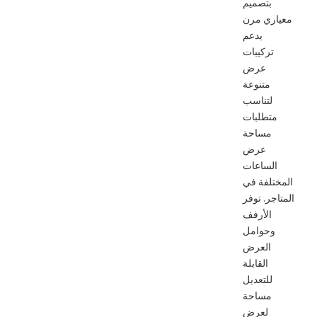
بتصميم
معياري مرن
يدعم
تركيبات
عرض
متنوعة
لتناسب
متطلبات
مساحة
عرض
الساعات
المختلفة في
المتاجر. توفر
الأرفف
وحوامل
العرض
القابلة
للتعديل
مساحة
لعرض