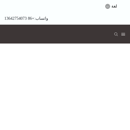
لغة
واتساب:+86 13642754073