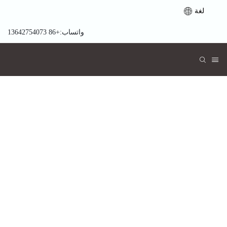
لغة
واتساب:+86 13642754073