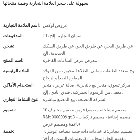
بسهولة على سحر العلامة التجارية وقيمة منتجاتها.
عروض لوكس
اسم العلامة التجارية:
TT، ضمان التجارة، إلخ
المدفوعات:
عن طريق البحر، عن طريق الجو، عن طريق السكك
شحن:
الحديدية، الخ
معرض عرض الساعات الفاخرة
اسم المنتج:
لوح متعدد الطبقات مطلي بالطلاء المخبوز، من الفولاذ
المادة الرئيسية:
المقاوم للصدأ والزجاج
مركز تسوق، متجر بيع بالتجزئة، صالة عرض، متجر
استخدام الأماكن:
معفى من الرسوم الجمركية، فندق، نادي، إلخ.
الشركة المصنعة، بيع المصنع مباشرة
نوع النشاط التجاري:
10 فريق تصميم محترف (مصمم مساحة، مصمم
تصميم:
R&lt;000000&gt;D - مصمم إضاءة - مصمم تركيبات
ناعمة ومصمم عرض)
1. تصميم مجاني؛ 2. خدمات ذات قيمة مضافة (توفير
خدمة:
مفهوم الحل المجاني)؛ 3. تعليمات التثبيت؛ 4. أخذ