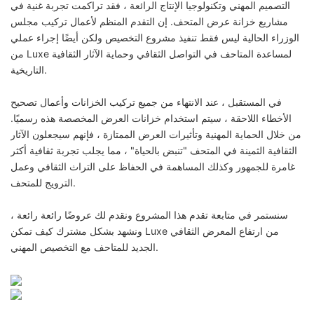
التصميم المهني وتكنولوجيا الإنتاج الرائعة ، فقد تراكمت تجربة غنية في
مشاريع خزانة عرض المتحف. إن التقدم المنظم لأعمال تركيب مجلس
الوزراء الحالية ليس فقط تنفيذ مشروع التخصيص ولكن أيضًا إجراء عملي
من Luxe لمساعدة المتاحف في التواصل الثقافي وحماية الآثار الثقافية
التاريخية.
في المستقبل ، عند الانتهاء من جميع تركيب الخزانات وأعمال تصحيح
الأخطاء اللاحقة ، سيتم استخدام خزانات العرض المخصصة هذه رسميًا.
من خلال الحماية المهنية وتأثيرات العرض الممتازة ، فإنهم سيجعلون الآثار
الثقافية الثمينة في المتحف "تنبض بالحياة" ، مما يجلب تجربة ثقافية أكثر
غامرة للجمهور وكذلك المساهمة في الحفاظ على التراث الثقافي وعمل
الترويج للمتحف.
سنستمر في متابعة تقدم هذا المشروع ونقدم لك عروضًا رائعة رائعة ،
ونشهد بشكل مشترك كيف تمكن Luxe من ارتفاع المعرض الثقافي
الجديد للمتاحف مع التخصيص المهني.