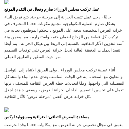
عمل تركيب مجلس الوزراء: صارم وفعال في التقدم الموقع
حاليًا ، دخل عمل تثبيت الخزانة إلى مرحلة حرجة. يتبع فريق البناء
المحترف في Luxe بشكل صارم العملية التكنولوجية لتجميع مكونات
خزانة العرض المخصصة بدقة. على الموقع ، يتحكم الموظفون بعناية في
تركيب كل قطعة من الزجاج لضمان ختمه واستقراره ، مما يضمن بيئة
آمنة لتخزين الآثار الثقافية. بالنسبة إلى الربط بين هيكل الخزانة ، يتم أيضًا
تنفيذ العمليات الدقيقة العالية لجعل خزانة العرض تلبي توقعات التصميم
من حيث المظهر والتطبيق العملي.
أثناء عملية تركيب مجلس الوزراء ، يولي الفريق الانتباه إلى التواصل
والتعاون مع المتحف. إنه في الوقت المناسب يغذي تقدم البناء والمشاكل
التفصيلية التي واجهتها. وفقًا لتعديلات خطة العرض الثقافية للمتحف ، فإنها
تعمل على تحسين التصميم الداخلي لخزانة العرض ، ويسعى جاهدة لجعل
كل خزانة عرض أفضل "مرحلة عرض" للآثار الثقافية.
مساعدة المعرض الثقافي: احترافية ومسؤولية لوكس
وقد انخرطت Luxe بعمق في مجال تخصيص خزانة العرض. مع إمكانيات