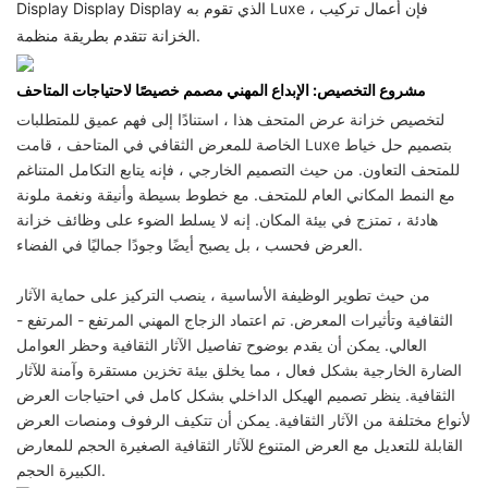
Display Display Display الذي تقوم به Luxe ، فإن أعمال تركيب
الخزانة تتقدم بطريقة منظمة.
مشروع التخصيص: الإبداع المهني مصمم خصيصًا لاحتياجات المتاحف
لتخصيص خزانة عرض المتحف هذا ، استنادًا إلى فهم عميق للمتطلبات
الخاصة للمعرض الثقافي في المتاحف ، قامت Luxe بتصميم حل خياط
للمتحف التعاون. من حيث التصميم الخارجي ، فإنه يتابع التكامل المتناغم
مع النمط المكاني العام للمتحف. مع خطوط بسيطة وأنيقة ونغمة ملونة
هادئة ، تمتزج في بيئة المكان. إنه لا يسلط الضوء على وظائف خزانة
العرض فحسب ، بل يصبح أيضًا وجودًا جماليًا في الفضاء.
من حيث تطوير الوظيفة الأساسية ، ينصب التركيز على حماية الآثار
الثقافية وتأثيرات المعرض. تم اعتماد الزجاج المهني المرتفع - المرتفع -
العالي. يمكن أن يقدم بوضوح تفاصيل الآثار الثقافية وحظر العوامل
الضارة الخارجية بشكل فعال ، مما يخلق بيئة تخزين مستقرة وآمنة للآثار
الثقافية. ينظر تصميم الهيكل الداخلي بشكل كامل في احتياجات العرض
لأنواع مختلفة من الآثار الثقافية. يمكن أن تتكيف الرفوف ومنصات العرض
القابلة للتعديل مع العرض المتنوع للآثار الثقافية الصغيرة الحجم للمعارض
الكبيرة الحجم.