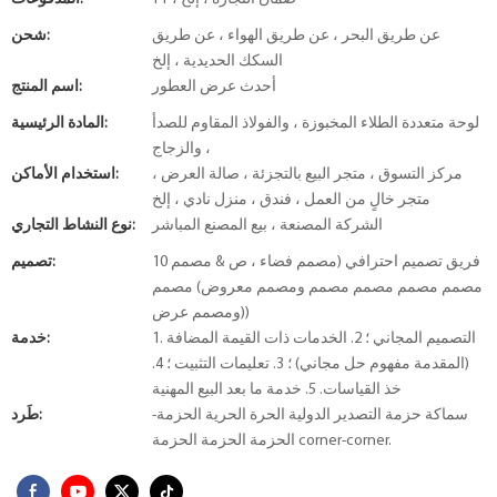
عن طريق البحر ، عن طريق الهواء ، عن طريق
شحن:
السكك الحديدية ، إلخ
أحدث عرض العطور
اسم المنتج:
لوحة متعددة الطلاء المخبوزة ، والفولاذ المقاوم للصدأ
المادة الرئيسية:
، والزجاج
مركز التسوق ، متجر البيع بالتجزئة ، صالة العرض ،
استخدام الأماكن:
متجر خالٍ من العمل ، فندق ، منزل نادي ، إلخ
الشركة المصنعة ، بيع المصنع المباشر
نوع النشاط التجاري:
10 فريق تصميم احترافي (مصمم فضاء ، ص & مصمم
تصميم:
مصمم مصمم مصمم مصمم ومصمم معروض) مصمم
ومصمم عرض))
1. التصميم المجاني ؛ 2. الخدمات ذات القيمة المضافة
خدمة:
(المقدمة مفهوم حل مجاني) ؛ 3. تعليمات التثبيت ؛ 4.
خذ القياسات. 5. خدمة ما بعد البيع المهنية
سماكة حزمة التصدير الدولية الحرة الحرية الحزمة-
طَرد:
الحزمة الحزمة الحزمة corner-corner.