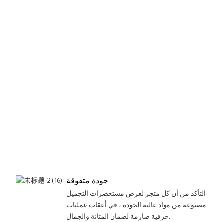
عة
ثل
لاط
صص
وع
ويًا
ض
ور
ية
رة
رة
امة
رية
لية
جودة متفوقة
التأكد من أن كل متجر لعرض مستحضرات التجميل
مصنوعة من مواد عالية الجودة ، في أعقاب عمليات
حرفية صارمة لضمان المتانة والجمال.