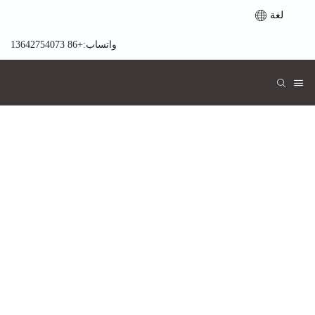
لغة
واتساب:+86 13642754073