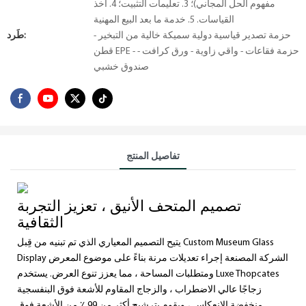
مفهوم الحل المجاني)؛ 3. تعليمات التثبيت؛ 4. أخذ
القياسات. 5. خدمة ما بعد البيع المهنية
حزمة تصدير قياسية دولية سميكة خالية من التبخير -
طَرد:
قطن EPE - حزمة فقاعات - واقي زاوية - ورق كرافت -
صندوق خشبي
تفاصيل المنتج
تصميم المتحف الأنيق ، تعزيز التجربة
الثقافية
يتيح التصميم المعياري الذي تم تبنيه من قِبل Custom Museum Glass
Display الشركة المصنعة إجراء تعديلات مرنة بناءً على موضوع المعرض
ومتطلبات المساحة ، مما يعزز تنوع العرض. يستخدم Luxe Thopcates
زجاجًا عالي الاضطراب ، والزجاج المقاوم للأشعة فوق البنفسجية
منخفضة الانعكاس ، ويقوم بترشيح أكثر من 99 ٪ من الأشعة فوق