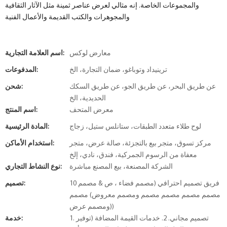
والمجموعات الخاصة. إنه مثالي لعرض عناصر ثمينة مثل الآثار الثقافية
والمجوهرات والكتب القديمة والأعمال الفنية
معارض لوكس
اسم العلامة التجارية:
ترينيداد وتوباغو، ضمان التجارة، الخ
المدفوعات:
عن طريق البحر، عن طريق الجو، عن طريق السكك
شحن:
الحديدية، الخ
معرض المتحف
اسم المنتج:
لوح طلاء متعدد الطبقات، ستانلس ستيل، زجاج
المادة الرئيسية:
مركز تسوق، متجر بيع بالتجزئة، صالة عرض، متجر
استخدام الأماكن:
معفاة من الرسوم الجمركية، فندق، نادي، إلخ
الشركة المصنعة، بيع المصنع مباشرة
نوع النشاط التجاري:
10 فريق تصميم احترافي (مصمم فضاء ، ص & مصمم
تصميم:
مصمم مصمم مصمم مصمم ومصمم معروض) مصمم
ومصمم عرض))
1. تصميم مجاني. 2. خدمات القيمة المضافة (توفير
خدمة: