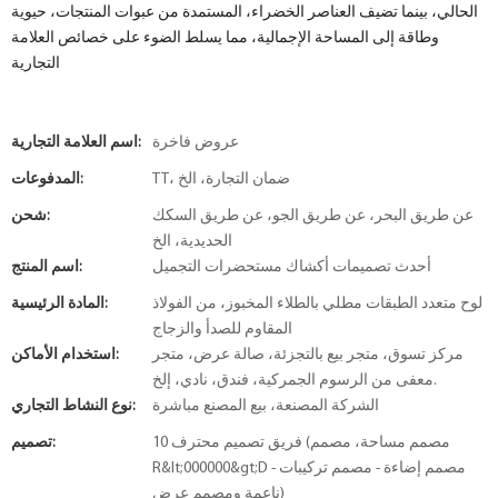
الحالي، بينما تضيف العناصر الخضراء، المستمدة من عبوات المنتجات، حيوية
وطاقة إلى المساحة الإجمالية، مما يسلط الضوء على خصائص العلامة
التجارية
عروض فاخرة
اسم العلامة التجارية:
TT، ضمان التجارة، الخ
المدفوعات:
عن طريق البحر، عن طريق الجو، عن طريق السكك
شحن:
الحديدية، الخ
أحدث تصميمات أكشاك مستحضرات التجميل
اسم المنتج:
لوح متعدد الطبقات مطلي بالطلاء المخبوز، من الفولاذ
المادة الرئيسية:
المقاوم للصدأ والزجاج
مركز تسوق، متجر بيع بالتجزئة، صالة عرض، متجر
استخدام الأماكن:
معفى من الرسوم الجمركية، فندق، نادي، إلخ.
الشركة المصنعة، بيع المصنع مباشرة
نوع النشاط التجاري:
10 فريق تصميم محترف (مصمم مساحة، مصمم
تصميم:
R&lt;000000&gt;D - مصمم إضاءة - مصمم تركيبات
ناعمة ومصمم عرض)