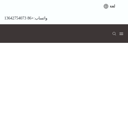
لغة
واتساب:+86 13642754073