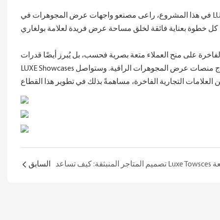
في هذا المشروع، راعى مصنعو واجهات عرض المجوهرات في LUXE Showcases صورة العلامة التجارية وخصائص منتجاتها بدقة متناهية، فدمجوا
فاخرة على منح العملاء متعة بصرية فحسب، بل يُبرز أيضًا قدرات
LUXE Showcases الاستثنائية في تصميم وإنتاج منصات عرض المجوهرات الراقية. وستواصل LUXE Showcases في المستقبل تقديم حلول عرض
السابق