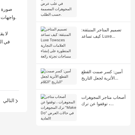
لمشاهدة براعة الصنع في
علب عرض المجوهرات
المصممة حسب الطلب.
واجهات العرض بسلاسة مع ثقافة العلامة التجارية. من التصميم إلى الإنتاج، نُفذت كل خطوة بعناية فائقة لخلق مساحة عرض فريدة لعلامة بولغاري.
تصميم المتاجر المنبثقة:
لا ي
كيف تساعد Luxe
Towsces العلامات
التجارية المتطورة على
إنشاء مساحات تجزئة
رائعة
أمين: كسر صمت القطع
الأثرية لجعل التاريخ
"الكلام"
أصحاب متاجر المجوهرات
التالي
، توقفوا عن ترك
المجوهرات "Make Do"
في حالات العرض العادية!