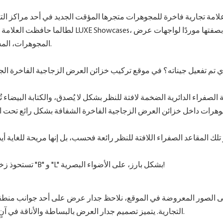
لامة تجارية فاخرة للمجوهرات متجرها المؤقت الجديد في أحد مراكز ال
لطالما حافظت العلامة على معايير ع
المجوهرات، المشروع بنجاح، حيث ابتكرت مساحة عرض تجمع بين الفخامة والفن.
 تم تفعيل جيناته؟ في موقع تركيب خزائن العرض الزجاجية الفاخرة الجد
جوهرات داخل خزائن العرض الزجاجية الفاخرة الشفافة بشكل رائع تحت ا
و تلك المقاعد الصفراء اللافتة للنظر رائعة فحسب، بل إنها مريحة للغاية أي
تستحوذ زخارف حروف العلامة التجارية المعدنية الكبيرة، مع عرض الحرفين "B" و "L" بشكل بارز، على الأضواء البصرية!
لى الصور المعروضة في الموقع، نلاحظ جدار عرض على أحد جوانب منطق
التجارية. يتميز تصميم جدار العرض بالبساطة والأناقة في آنٍ واحد، مكملاً بذلك واجهات العرض، ليخلق معًا أجواءً راقية وفخمة.