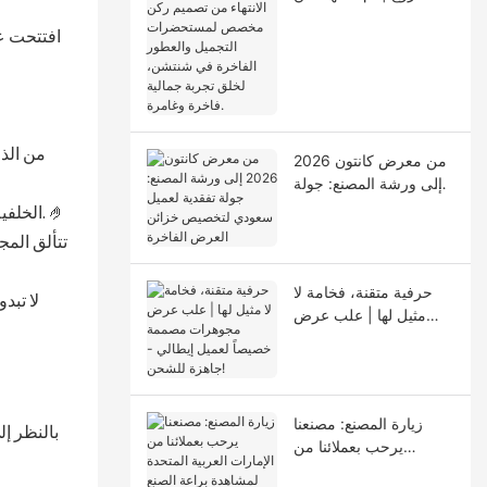
تصميم ركن مخصص
لمستحضرات التجميل
افتتحت ع
والعطور الفاخرة في
شنتشن، لخلق تجربة
جمالية فاخرة وغامرة.
من الذي
من معرض كانتون 2026
إلى ورشة المصنع: جولة
تفقدية لعميل سعودي
الخلفية الصفراء الدائرية الضخمة لافتة للنظر بشكل لا يُصدق، والكتابة البيضاء تُعزز من مكانة العلامة التجارية، وتجسد جوهر الجودة بشكل مثالي. 🤌
لتخصيص خزائن العرض
تتألق الم
الفاخرة
حرفية متقنة، فخامة لا
لا تبد
مثيل لها | علب عرض
مجوهرات مصممة
خصيصاً لعميل إيطالي -
جاهزة للشحن!
زيارة المصنع: مصنعنا
بالنظر إ
يرحب بعملائنا من
الإمارات العربية المتحدة