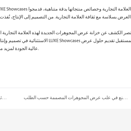
قتصر الكشف عن خزانة عرض المجوهرات الجديدة لهذه العلامة التجارية ال
عالية الجودة لمزيد من العلامات التجارية الفاخرة، مساهمةً بذلك في تطوير هذا القطاع.
زيارة المصنع: مصنعنا يرحب بعملائنا من الإمارات العربية المتحدة لمشاهدة براعة الصنع في علب عرض المجوهرات المصممة حسب الطلب.
تصميم المتاجر المنبثقة: كيف تساعد Luxe Towsces العلامات التجارية المتطورة على إنشاء مساحات تجزئة رائعة