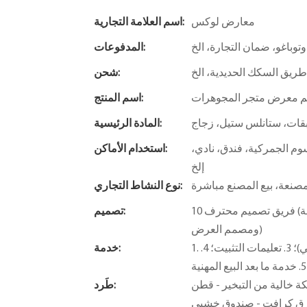
معارض لوكس
اسم العلامة التجارية:
 وتوباغو، ضمان التجارة، الخ
المدفوعات:
ريق السكك الحديدية، الخ
شحن:
م معرض متجر المجوهرات
اسم المنتج:
بقات، ستانلس ستيل، زجاج
المادة الرئيسية:
وم الجمركية، فندق، نادي،
استخدام الأماكن:
إلخ
صنعة، بيع المصنع مباشرة
نوع النشاط التجاري:
10 فريق تصميم محترف (مصمم مساحة، R&D مصمم الإضاءة - مصمم التركيبات الناعمة
تصميم:
ومصمم العرض)
1. تصميم مجاني. 2. خدمات القيمة المضافة (توفير مفهوم الحل المجاني)؛ 3. تعليمات التثبيت؛ 4.
خدمة:
 - قطن EPE - حزمة فقاعات - واقي زاوية -
طَرد:
ق كرافت - صندوق خشبي