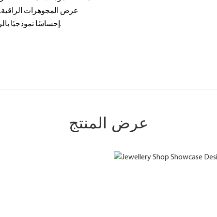
عرض المجوهرات الراقية. تضي
إحساسًا نموذجيًا بالرقي أكثر ودية ودفئًا، ويهدف إلى عكس الشعور بالبهجة والأناقة.
عرض المنتج