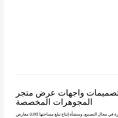
صميمات واجهات عرض متجر
المجوهرات المخصصة
معارض LUXE مع ما يقرب من 20 عامًا من الخبرة في مجال التصنيع، ومنشأة إنتاج تبلغ مساحتها