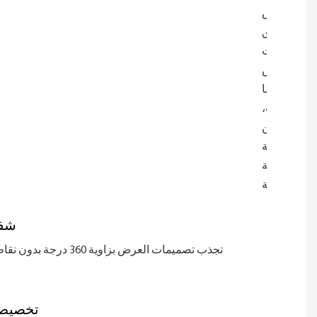
والعرض
والعمق
لحالات
العرض
وفقًا
للمتطلبات،
مما يضمن
ملاءمة
مثالية
للمساحة.
شفا
تجذب تصميمات العرض بزاوية 360 د
تخصي