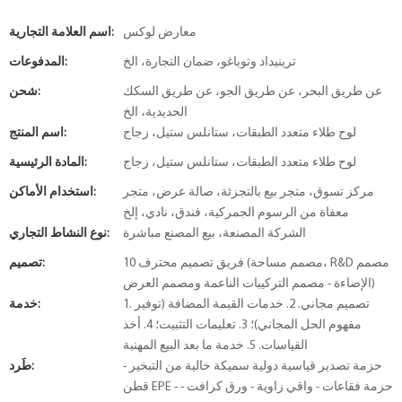
معارض لوكس
اسم العلامة التجارية:
ترينيداد وتوباغو، ضمان التجارة، الخ
المدفوعات:
عن طريق البحر، عن طريق الجو، عن طريق السكك
شحن:
الحديدية، الخ
لوح طلاء متعدد الطبقات، ستانلس ستيل، زجاج
اسم المنتج:
لوح طلاء متعدد الطبقات، ستانلس ستيل، زجاج
المادة الرئيسية:
مركز تسوق، متجر بيع بالتجزئة، صالة عرض، متجر
استخدام الأماكن:
معفاة من الرسوم الجمركية، فندق، نادي، إلخ
الشركة المصنعة، بيع المصنع مباشرة
نوع النشاط التجاري:
10 فريق تصميم محترف (مصمم مساحة، R&D مصمم
تصميم:
الإضاءة - مصمم التركيبات الناعمة ومصمم العرض)
1. تصميم مجاني. 2. خدمات القيمة المضافة (توفير
خدمة:
مفهوم الحل المجاني)؛ 3. تعليمات التثبيت؛ 4. أخذ
القياسات. 5. خدمة ما بعد البيع المهنية
حزمة تصدير قياسية دولية سميكة خالية من التبخير -
طَرد:
قطن EPE - حزمة فقاعات - واقي زاوية - ورق كرافت -