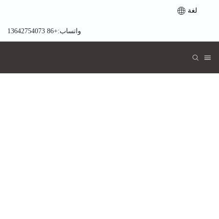
لغة
واتساب:+86 13642754073