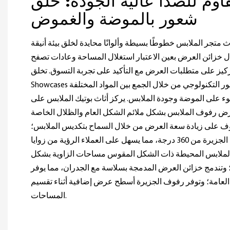
قاوم للصدأ عالية الجودة: خلق
شعور بالموضة والغموض
 متجر الملابس خطوطًا بسيطة وألوانًا محايدة لخلق بيئة أنيقة
 خزائن العرض بعين الاعتبار استغلال المساحة وعادات تصفح
ركيز على متطلبات العرض مع التأكيد على تجربة التسوق. تخلق LUXE
Showcases بيئة تسوق غنية بالطبقات والشعور التكنولوجي من خلال الجمع بين المواد المختلفة
ء على الموضة وجودة الملابس. يركز أثاث بوتيك الملابس على
ض رفوف الملابس بشكل ملائم الشكل العام والظلال الخاصة
وف على زيادة سعة العرض من خلال السماح بتكديس الملابس؛
ويمكن رؤية واجهات العرض الجزيرة من 360 درجة، مما يسهل على العملاء الرؤية من زوايا
لملابس المحيطة ذات الشكل المقوس مساحات الزاوية بشكل
وتندمج خزائن العرض المدمجة بسلاسة مع الجدران، مما يوفر
 العامة؛ وتوفر رفوف الجزيرة أسطح عرض إضافية أثناء تقسيم
المساحات.