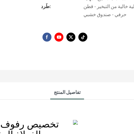
ر - قطن EPE - عبوة فقاعات - واقي زوايا - ورق
طَرد:
حرفي - صندوق خشبي
تفاصيل المنتج
تخصيص رفوف ع