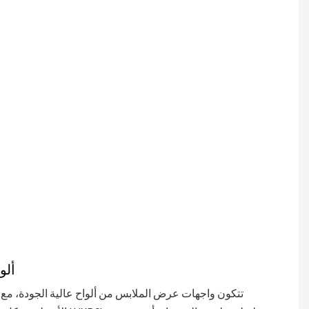
بدقة
المعالج
لسطحي
لتقديم
لمسة
ائية غير
لامعة أو
لامعة،
متينة
وقوية،
وتتميز
بجاذبية
حديثة.
ألو
تتكون واجهات عرض الملابس من ألواح عالية الجودة، مع