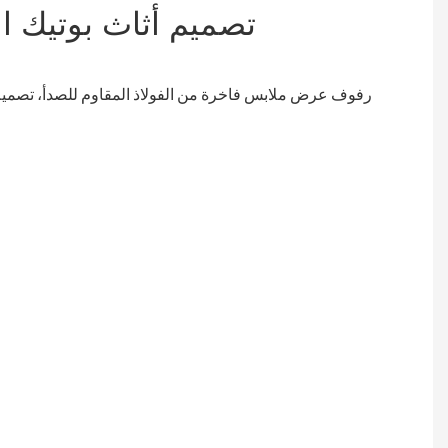
تصميم أثاث بوتيك ا
مادة
الإطار
إطارات
عرض
الملابس
صنوعة
من
المعدن،
مع
الفولاذ
المقاوم
للصدأ
المعالج