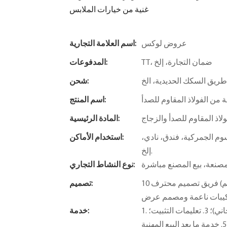
غنية من خيارات الملابس
عروض لوكس
اسم العلامة التجارية:
TT، ضمان التجارة، إلخ
المدفوعات:
ريق السكك الحديدية، الخ
شحن:
ن الفولاذ المقاوم للصدأ
اسم المنتج:
لاذ المقاوم للصدأ والزجاج
المادة الرئيسية:
م الجمركية، فندق، نادي،
استخدام الأماكن:
إلخ.
صنعة، بيع المصنع مباشرة
نوع النشاط التجاري:
10 فريق تصميم محترف (مصمم مساحة، مصمم R&lt;000000&gt;D - مصمم إضاءة - مصمم
تصميم:
1. تصميم مجاني؛ 2. خدمات ذات قيمة مضافة (توفير مفهوم الحل المجاني)؛ 3. تعليمات التثبيت؛
خدمة: