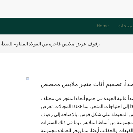
لمنتجات
Home
رفوف عرض ملابس فاخرة من الفولاذ المقاوم للصدأ
لصدأ، تصميم أثاث متجر ملابس مخصص
أ عالية الجودة في جميع أنحاء المتجر’في مختلف
المجالات. تعرض LUXE تصميمات مخصصة لمجموعة متنوعة من أنماط خزائن العرض استنادًا إلى احتياجات المتجر، بما
ابس المحيطة على شكل قوس، بالإضافة إلى رفوف
جموعة من أنماط الملابس، بما في ذلك السترات
قبعات والحقائب أيضًا، مما يوفر للعملاء مجموعة