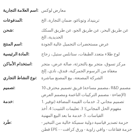
معارض لوكس
اسم العلامة التجارية:
ترينيداد وتوباغو، ضمان التجارة، الخ
المدفوعات:
عن طريق البحر، عن طريق الجو، عن طريق السكك
شحن:
الحديدية، الخ
عرض مستحضرات التجميل عالية الجودة
اسم المنتج:
لوح طلاء متعدد الطبقات، ستانلس ستيل، زجاج
المادة الرئيسية:
مركز تسوق، متجر بيع بالتجزئة، صالة عرض، متجر
استخدام الأماكن:
معفاة من الرسوم الجمركية، فندق، نادي، إلخ
الشركة المصنعة، بيع المصنع مباشرة
نوع النشاط التجاري:
10 فريق تصميم محترف (مصمم مساحة، R&D مصمم
تصميم:
الإضاءة - مصمم التركيبات الناعمة ومصمم العرض)
1. تصميم مجاني. 2. خدمات القيمة المضافة (توفير
خدمة:
مفهوم الحل المجاني)؛ 3. تعليمات التثبيت؛ 4. أخذ
القياسات. 5. خدمة ما بعد البيع المهنية
حزمة تصدير قياسية دولية سميكة خالية من التبخير -
طَرد:
قطن EPE - حزمة فقاعات - واقي زاوية - ورق كرافت -