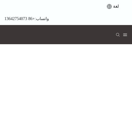
لغة
واتساب:+86 13642754073