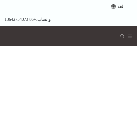
لغة
واتساب:+86 13642754073