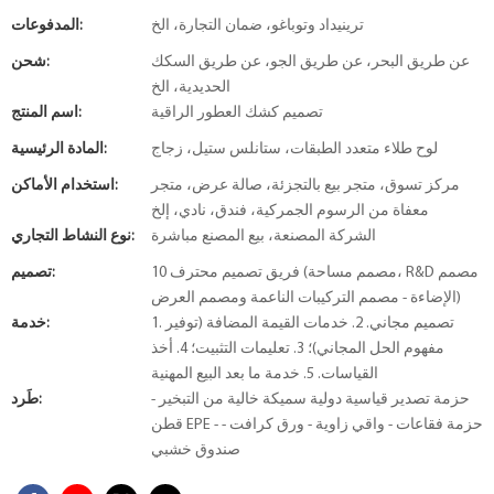
ترينيداد وتوباغو، ضمان التجارة، الخ
المدفوعات:
عن طريق البحر، عن طريق الجو، عن طريق السكك
شحن:
الحديدية، الخ
تصميم كشك العطور الراقية
اسم المنتج:
لوح طلاء متعدد الطبقات، ستانلس ستيل، زجاج
المادة الرئيسية:
مركز تسوق، متجر بيع بالتجزئة، صالة عرض، متجر
استخدام الأماكن:
معفاة من الرسوم الجمركية، فندق، نادي، إلخ
الشركة المصنعة، بيع المصنع مباشرة
نوع النشاط التجاري:
10 فريق تصميم محترف (مصمم مساحة، R&D مصمم
تصميم:
الإضاءة - مصمم التركيبات الناعمة ومصمم العرض)
1. تصميم مجاني. 2. خدمات القيمة المضافة (توفير
خدمة:
مفهوم الحل المجاني)؛ 3. تعليمات التثبيت؛ 4. أخذ
القياسات. 5. خدمة ما بعد البيع المهنية
حزمة تصدير قياسية دولية سميكة خالية من التبخير -
طَرد:
قطن EPE - حزمة فقاعات - واقي زاوية - ورق كرافت -
صندوق خشبي