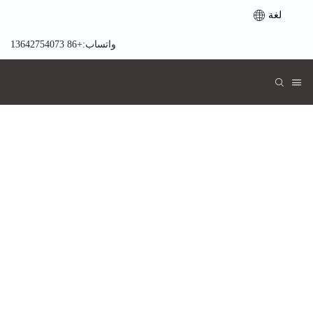
لغة
واتساب:+86 13642754073