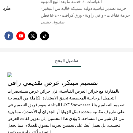
القياسات. 5. خدمة ما بعد البيع المهنية
حزمة تصدير قياسية دولية سميكة خالية من التبخير -
طَرد:
قطن EPE - حزمة فقاعات - واقي زاوية - ورق كرافت -
صندوق خشبي
تفاصيل المنتج
تصميم مبتكر، عرض تقديمي راقي
بالمقارنة مع خزائن العرض القياسية، فإن خزائن عرض مستحضرات
التجميل الزجاجية المخصصة تحقق الاستفادة الكاملة من المساحة
المتاحة. يقوم فريق التصميم في LUXE Showcases بتصميم التصاميم بناءً
على ظروف مكانية محددة (مثل الزوايا أو الجدران أو الأعمدة)، مما يزيد
من كل شبر من المساحة. لا يؤدي هذا التحسين إلى تعزيز كفاءة العرض
فحسب، بل يعمل أيضًا على تحسين تجربة التسوق للعملاء، مما يجعل
التصفح أكثر راحة وملاءمة.