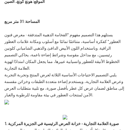
الموقع: هونغ كونغ، الصين
المساحة: 31 متر مربع
يستلهم هذا التصميم مفهوم "الفخامة الذهبية المتدفقة · معرض فنون
العطور" كفكرة أساسية، متناغمًا تمامًا مع أسلوب ومكانة علامات العطور
الراقية. وباستخدام اللون الأبيض الدافئ والذهبي الشامباني كلونين
رئيسيين، مع مداخل مقوسة وشرائط إضاءة ناعمة، يحاكي التصميم
الخطوط الأنيقة للعطور وانسيابية عبيرها، مما يجعل المكان امتدادًا لهوية
العلامة التجارية.
يلبي التصميم الاحتياجات الأساسية الثلاثة لعرض المنتج وتجربة التجربة
وعرض العلامة التجارية، ويستخدم إضاءة متعددة الطبقات وخزائن مقسمة
إلى مناطق لضمان عرض كل عطر بأفضل صورة، مع تلبية متطلبات العرض
الآمن لمنتجات العطور في بيئة مقاومة للرطوبة والغبار.
1. صورة العلامة التجارية - خزانة العرض الرئيسية في الجزيرة المركزية