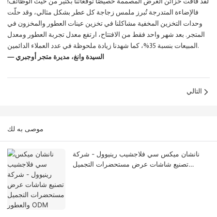
لقد فاقت خزائن العرض المصممة خصيصًا توقعاتنا بكثير من حيث الوظائف!
فالإضاءة المتدرجة تُبرز ملمس زجاجة كل عطر بشكل مثالي، وقد حلّت
وحدات التخزين المخفية مشاكلنا في تخزين عينات العطور والمخزون في
المتجر. بعد شهر واحد فقط من الافتتاح، ارتفع معدل تجربة العطور ومعدل
المبيعات بنسبة 35%، كما شهدنا زيادة ملحوظة في عدد العملاء الدائمين.
— السيدة وانغ، مديرة متجر أوجبري
التالي
موصى به لك
نانشان ميكس سي فلاجشيب رينيوول - شركة
تصنيع شاشات عرض مستحضرات التجميل
والعطور ODM