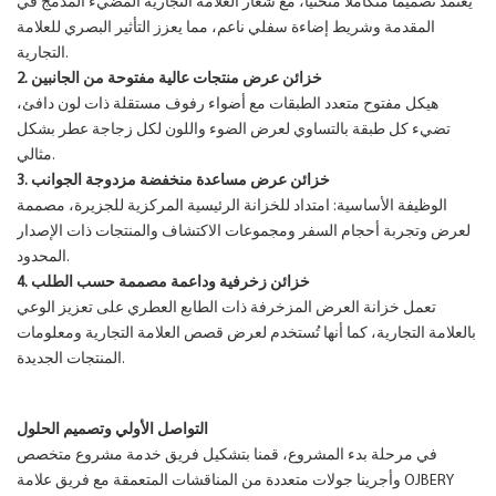
يعتمد تصميمًا متكاملًا منحنيًا، مع شعار العلامة التجارية المضيء المدمج في
المقدمة وشريط إضاءة سفلي ناعم، مما يعزز التأثير البصري للعلامة
التجارية.
2. خزائن عرض منتجات عالية مفتوحة من الجانبين
هيكل مفتوح متعدد الطبقات مع أضواء رفوف مستقلة ذات لون دافئ،
تضيء كل طبقة بالتساوي لعرض الضوء واللون لكل زجاجة عطر بشكل
مثالي.
3. خزائن عرض مساعدة منخفضة مزدوجة الجوانب
الوظيفة الأساسية: امتداد للخزانة الرئيسية المركزية للجزيرة، مصممة
لعرض وتجربة أحجام السفر ومجموعات الاكتشاف والمنتجات ذات الإصدار
المحدود.
4. خزائن زخرفية وداعمة مصممة حسب الطلب
تعمل خزانة العرض المزخرفة ذات الطابع العطري على تعزيز الوعي
بالعلامة التجارية، كما أنها تُستخدم لعرض قصص العلامة التجارية ومعلومات
المنتجات الجديدة.
التواصل الأولي وتصميم الحلول
في مرحلة بدء المشروع، قمنا بتشكيل فريق خدمة مشروع متخصص
وأجرينا جولات متعددة من المناقشات المتعمقة مع فريق علامة OJBERY