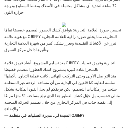
72 ساعة لتحديد أي مشاكل محتملة في الأسلاك وضبط السطوع ودرجة
حرارة اللون.
تحسين صورة العلامة التجارية: يتوافق كشك العطور المصمم خصيصًا تمامًا
مع هوية علامة OJBERY التجارية، مما يخلق صورة راقية للعلامة التجارية
تبرز عن الأكشاك التقليدية ويعزز بشكل كبير من شهرة العلامة التجارية
وتأثيرها داخل مركز التسوق.
بعد تسليم المشروع، أشاد فريق علامة OJBERY التجارية وفريق عمليات
المتجر إشادة كبيرة بمشروع كشك العطور المصمم خصيصًا:
"منذ التواصل الأولي وحتى التركيب النهائي، كانت عملية التعاون بأكملها
سلسة للغاية. كنا قلقين في البداية من أن مساحة الردهة غير المنتظمة
ستحد من إمكانيات التصميم، لكن فريقكم لم يحل القيود المكانية بشكل
مثالي فحسب، بل حوّل كشك العطور هذا الذي تبلغ مساحته 31 مترًا مربعًا
إلى نقطة جذب في المركز التجاري من خلال تصميم الحركة المنحنية
والإضاءة."
— السيدة لي، مديرة العمليات في منظمة OJBERY