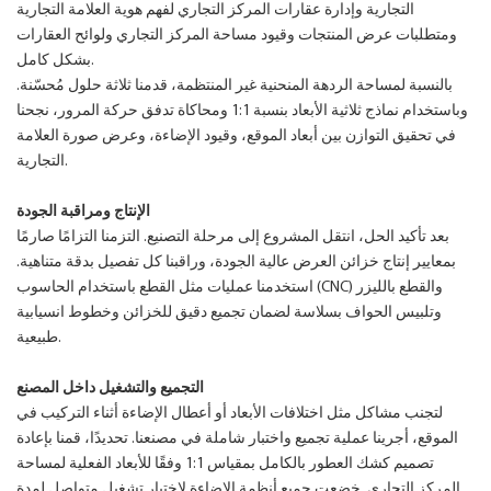
التجارية وإدارة عقارات المركز التجاري لفهم هوية العلامة التجارية
ومتطلبات عرض المنتجات وقيود مساحة المركز التجاري ولوائح العقارات
بشكل كامل.
بالنسبة لمساحة الردهة المنحنية غير المنتظمة، قدمنا ​​ثلاثة حلول مُحسّنة.
وباستخدام نماذج ثلاثية الأبعاد بنسبة 1:1 ومحاكاة تدفق حركة المرور، نجحنا
في تحقيق التوازن بين أبعاد الموقع، وقيود الإضاءة، وعرض صورة العلامة
التجارية.
الإنتاج ومراقبة الجودة
بعد تأكيد الحل، انتقل المشروع إلى مرحلة التصنيع. التزمنا التزامًا صارمًا
بمعايير إنتاج خزائن العرض عالية الجودة، وراقبنا كل تفصيل بدقة متناهية.
استخدمنا عمليات مثل القطع باستخدام الحاسوب (CNC) والقطع بالليزر
وتلبيس الحواف بسلاسة لضمان تجميع دقيق للخزائن وخطوط انسيابية
طبيعية.
التجميع والتشغيل داخل المصنع
لتجنب مشاكل مثل اختلافات الأبعاد أو أعطال الإضاءة أثناء التركيب في
الموقع، أجرينا عملية تجميع واختبار شاملة في مصنعنا. تحديدًا، قمنا بإعادة
تصميم كشك العطور بالكامل بمقياس 1:1 وفقًا للأبعاد الفعلية لمساحة
المركز التجاري. خضعت جميع أنظمة الإضاءة لاختبار تشغيل متواصل لمدة