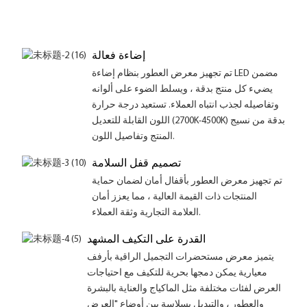
إضاءة فعالة
تم تجهيز معرض العطور بنظام إضاءة LED مضمن
يضيء كل منتج بدقة ، ويسلط الضوء على ألوانه
وتفاصيله لجذب انتباه العملاء. تستعيد درجة حرارة
اللون القابلة للتعديل (2700K-4500K) بدقة من نسيج
المنتج وتفاصيل اللون.
تصميم قفل السلامة
تم تجهيز معرض العطور بأقفال أمان لضمان حماية
المنتجات ذات القيمة العالية ، مما يعزز أمان
العلامة التجارية وثقة العملاء.
القدرة على التكيف المشهد
يتميز معرض مستحضرات التجميل الراقية بأرفف
معيارية يمكن دمجها بحرية للتكيف مع احتياجات
العرض لفئات مختلفة مثل الماكياج والعناية بالبشرة
والعطور ، والتبديل بسلاسة بين أوضاع "العرض