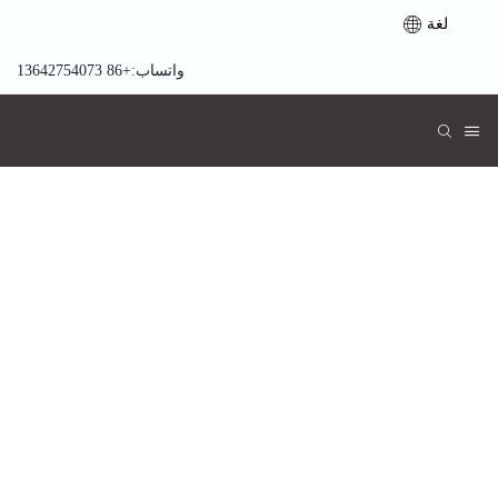
لغة
واتساب:+86 13642754073