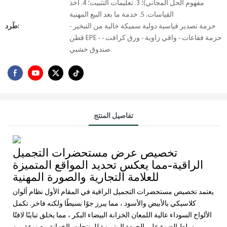
مفهوم الحل المجاني)؛ 3. تعليمات التثبيت؛ 4. أخذ
القياسات. 5. خدمة ما بعد البيع المهنية
حزمة تصدير قياسية دولية سميكة خالية من التبخير -
طَرد:
قطن EPE - حزمة فقاعات - واقي زاوية - ورق كرافت -
صندوق خشبي
تفاصيل المنتج
تخصيص عرض مستحضرات التجميل
الراقية-مما يعكس تحديد المواقع المتميزة
للعلامة التجارية والصورة المهنية
يعتمد تخصيص مستحضرات التجميل الراقية في المقام الأول نظام ألوان
كلاسيكي بالأبيض والأسود ، مما يبرز جوًا بسيطًا ولكنه فاخر. تكمل
الألواح السوداء عالية اللمعان الخزانة البيضاء البكر ، مما يخلق تباينًا لافتًا