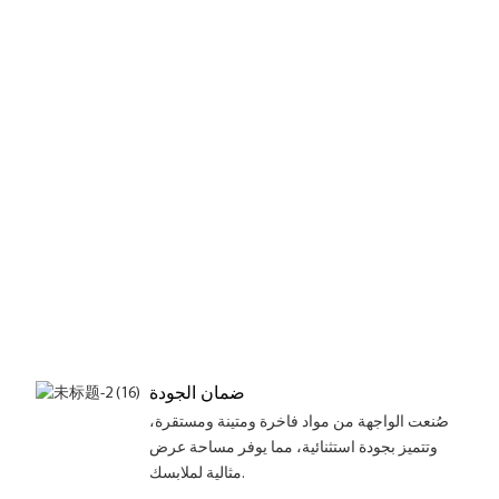
م
ض
د
ة
ف
ن
ق
ت
ى
ط
ى
ض
ضمان الجودة
صُنعت الواجهة من مواد فاخرة ومتينة ومستقرة،
وتتميز بجودة استثنائية، مما يوفر مساحة عرض
مثالية لملابسك.