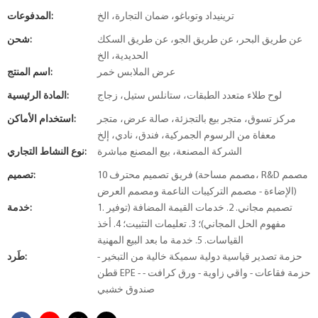
ترينيداد وتوباغو، ضمان التجارة، الخ
المدفوعات:
عن طريق البحر، عن طريق الجو، عن طريق السكك
شحن:
الحديدية، الخ
عرض الملابس خمر
اسم المنتج:
لوح طلاء متعدد الطبقات، ستانلس ستيل، زجاج
المادة الرئيسية:
مركز تسوق، متجر بيع بالتجزئة، صالة عرض، متجر
استخدام الأماكن:
معفاة من الرسوم الجمركية، فندق، نادي، إلخ
الشركة المصنعة، بيع المصنع مباشرة
نوع النشاط التجاري:
10 فريق تصميم محترف (مصمم مساحة، R&D مصمم
تصميم:
الإضاءة - مصمم التركيبات الناعمة ومصمم العرض)
1. تصميم مجاني. 2. خدمات القيمة المضافة (توفير
خدمة:
مفهوم الحل المجاني)؛ 3. تعليمات التثبيت؛ 4. أخذ
القياسات. 5. خدمة ما بعد البيع المهنية
حزمة تصدير قياسية دولية سميكة خالية من التبخير -
طَرد:
قطن EPE - حزمة فقاعات - واقي زاوية - ورق كرافت -
صندوق خشبي