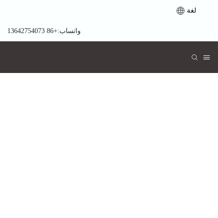
لغة
واتساب:+86 13642754073