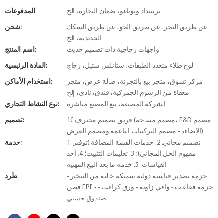
ترينيداد وتوباغو، ضمان التجارة، الخ
المدفوعات:
عن طريق البحر، عن طريق الجو، عن طريق السكك
شحن:
الحديدية، الخ
واجهات زجاجية ذات تصميم حديث
اسم المنتج:
لوح طلاء متعدد الطبقات، ستانلس ستيل، زجاج
المادة الرئيسية:
مركز تسوق، متجر بيع بالتجزئة، صالة عرض، متجر
استخدام الأماكن:
معفاة من الرسوم الجمركية، فندق، نادي، إلخ
الشركة المصنعة، بيع المصنع مباشرة
نوع النشاط التجاري:
10 فريق تصميم محترف (مصمم مساحة، R&D مصمم
تصميم:
الإضاءة - مصمم التركيبات الناعمة ومصمم العرض)
1. تصميم مجاني. 2. خدمات القيمة المضافة (توفير
خدمة:
مفهوم الحل المجاني)؛ 3. تعليمات التثبيت؛ 4. أخذ
القياسات. 5. خدمة ما بعد البيع المهنية
حزمة تصدير قياسية دولية سميكة خالية من التبخير -
طَرد:
قطن EPE - حزمة فقاعات - واقي زاوية - ورق كرافت -
صندوق خشبي