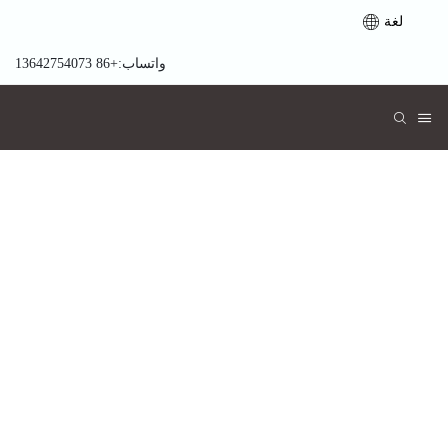
لغة
واتساب:+86 13642754073