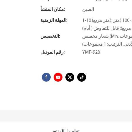
الصين
مكان المنشأ:
1-10 (متر مربع): 31 (يوم)، 11-50 (متر مربع): 45 (يوم)، 51-100 (متر مربع): 60 (يوم)،> 100 (متر
المهلة الزمنية:
مربع): قابل للتفاوض ( أيام)
شعار مخصص (Min. الترتيب: 1 مجموعات) ، التعبئة والتغليف حسب الطلب (الحد الأدنى.
التخصيص:
YMF-928
رقم الموديل:
تفاصيل المنتج