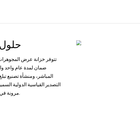
حلول
تتوفر خزانة عرض المجوهرات
التصدير القياسية الدولية السميك
في ذلك ضمان التجارة، وT/T، وWestern Union، وCash مرونة في الشراء.