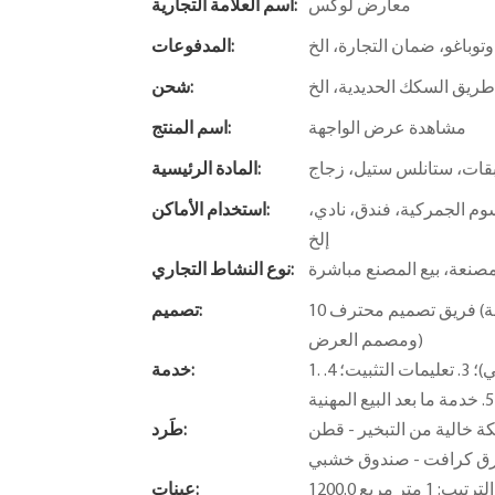
معارض لوكس
اسم العلامة التجارية:
 وتوباغو، ضمان التجارة، الخ
المدفوعات:
ريق السكك الحديدية، الخ
شحن:
مشاهدة عرض الواجهة
اسم المنتج:
بقات، ستانلس ستيل، زجاج
المادة الرئيسية:
وم الجمركية، فندق، نادي،
استخدام الأماكن:
إلخ
صنعة، بيع المصنع مباشرة
نوع النشاط التجاري:
10 فريق تصميم محترف (مصمم مساحة، R&D مصمم الإضاءة - مصمم التركيبات الناعمة
تصميم:
ومصمم العرض)
1. تصميم مجاني. 2. خدمات القيمة المضافة (توفير مفهوم الحل المجاني)؛ 3. تعليمات التثبيت؛ 4.
خدمة:
 - قطن EPE - حزمة فقاعات - واقي زاوية -
طَرد:
ق كرافت - صندوق خشبي
ب: 1 متر مربع
عينات: