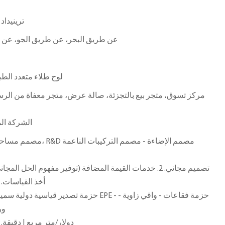
ترينيداد
عن طريق البحر، عن طريق الجو، عن ط
لوح طلاء متعدد الط
مركز تسوق، متجر بيع بالتجزئة، صالة عرض، متجر معفاة من الرس
الشركة الم
أخذ القياسات. 5. خدمة ما بعد البيع المهنية
حزمة تصدير قياسية دولية سميكة خالية من التبخير
ور
1200.0 دولار/متر مربع | دقيقة. الترتي