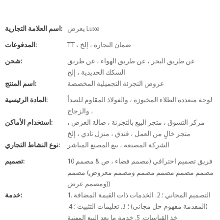
يعرض Luxe
اسم العلامة التجارية:
TT ، ضمان التجارة ، إلخ
المدفوعات:
عن طريق البحر ، عن طريق الهواء ، عن طريق
شحن:
السكك الحديدية ، إلخ
عروض التجزئة التجميلية المخصصة
اسم المنتج:
لوحة متعددة الطلاء المخبوزة ، والفولاذ المقاوم للصدأ
المادة الرئيسية:
، والزجاج
مركز التسوق ، متجر البيع بالتجزئة ، صالة العرض ،
استخدام الأماكن:
متجر خالٍ من العمل ، فندق ، منزل نادي ، إلخ
الشركة المصنعة ، بيع المصنع المباشر
نوع النشاط التجاري:
10 فريق تصميم احترافي (مصمم فضاء ، ص & مصمم
تصميم:
مصمم مصمم مصمم مصمم ومصمم معروض) مصمم
ومصمم عرض))
1. التصميم المجاني ؛ 2. الخدمات ذات القيمة المضافة
خدمة:
(المقدمة مفهوم حل مجاني) ؛ 3. تعليمات التثبيت ؛ 4.
خذ القياسات. 5. خدمة ما بعد البيع المهنية