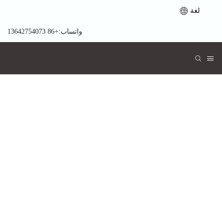
لغة
واتساب:+86 13642754073