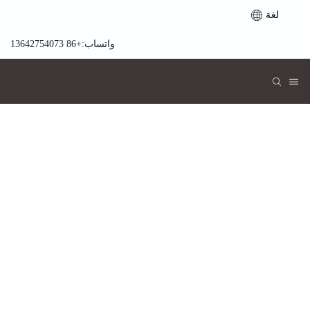
لغة
واتساب:+86 13642754073