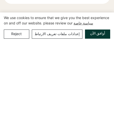
We use cookies to ensure that we give you the best experience
سياسة خاصة
on and off our website. please review our
المنتجات ذات الصلة
أوافق الآن
إعدادات ملفات تعريف الارتباط
Reject
حوامل عرض فنية حصرية
خزائن عرض فاخرة مصممة
لمحلات الساعات الفاخرة -
خصيصًا للساعات: دع كل
ترتقي بحرفية صناعة الساعات
تفاصيل فن الوقت تتألق في