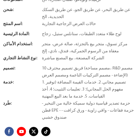
عن طريق البحر، عن طريق الجو، عن طريق السكك
شحن:
الحديدية، الخ
حالات العرض الزجاجية التجارية
اسم المنتج:
لوح طلاء متعدد الطبقات، ستانلس ستيل، زجاج
المادة الرئيسية:
مركز تسوق، متجر بيع بالتجزئة، صالة عرض، متجر
استخدام الأماكن:
معفاة من الرسوم الجمركية، فندق، نادي، إلخ
الشركة المصنعة، بيع المصنع مباشرة
نوع النشاط التجاري:
10 فريق تصميم محترف (مصمم مساحة، R&D مصمم
تصميم:
الإضاءة - مصمم التركيبات الناعمة ومصمم العرض)
1. تصميم مجاني. 2. خدمات القيمة المضافة (توفير
خدمة:
مفهوم الحل المجاني)؛ 3. تعليمات التثبيت؛ 4. أخذ
القياسات. 5. خدمة ما بعد البيع المهنية
حزمة تصدير قياسية دولية سميكة خالية من التبخير -
طَرد:
قطن EPE - حزمة فقاعات - واقي زاوية - ورق كرافت -
صندوق خشبي