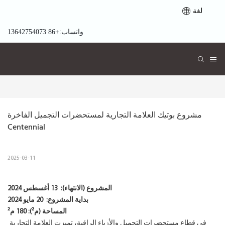
لغة
واتساب:+86 13642754073
مشروع بوتيك العلامة التجارية لمستحضرات التجميل الفاخرة 
Centennial
2025-03-11
المشروع (الانتهاء):
13 أغسطس 2024
بداية المشروع:
20 مايو 2024
المساحة (م²): 180 م²
في قطاع مستحضرات التجميل والأزياء الراقية، تميزت العلامة التجارية