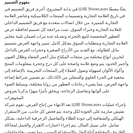
مفهوم التصميم
في بداية المشروع، أجرى فريق التصميم في LUXE Showcases بحثًا معمقًا
في تاريخ العلامة التجارية وتصميمات المنتجات الكلاسيكية وعناصر العلامة
التجارية المميزة. من خلال اتصالات متعددة مع فريق التصميم الداخلي
للعلامة التجارية وخبراء السوق، تمت مراجعة كل تصميم لحافظة عرض
العطور المخصصة للبيع بالتجزئة وتعديله عدة مرات لضمان تلبية معايير
العلامة التجارية ومتطلبات السوق بشكل كامل. تتميز واجهة العرض بتصميم
مائل للطاولة، مع العديد من الأدراج الصغيرة وحجرات العرض بالداخل
لتخزين أنواع مختلفة من منتجات المكياج مثل أحمر الشفاه وظلال العيون
وأحمر الخدود. يتم وضع علامة واضحة على كل درج وحجرة بمعلومات المنتج
وأكواد الألوان لسهولة وصول العملاء إلى المنتجات التجريبية. بالإضافة إلى
ذلك، تم تضمين شرائط إضاءة LED مخفية في الجزء العلوي والسفلي من
واجهة العرض، مما يضيء زجاجات العطور من زوايا مختلفة، ويسلط الضوء
على ألوانها وتفاصيل الزجاجة، ويخلق تأثيرًا مبهرًا يذكرنا بعروض
المجوهرات.
بعد الانتهاء من إنتاج العرض، تقوم شركة LUXE Showcases بإجراء عمليات
تفتيش صارمة على الجودة لكل وحدة. يتم فحص كل جانب، من الاستقرار
الهيكلي والشفافية إلى جودة الطلاء والتفاصيل الزخرفية الداخلية، بشكل
شامل. على سبيل المثال، يتم إجراء اختبارات الاهتزاز والحمل لمحاكاة
الظروف المختلفة أثناء النقل والاستخدام اليومي، مما يضمن بقاء واجهات