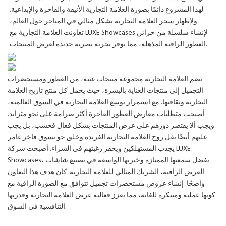
لهذا المشروع دائمًا بصورة العلامة التجارية الأنيقة والفاخرة والإبداعية.
ولإظهار سحر العلامة التجارية بشكل مثالي في المتاجر حول العالم،
تعاونت العلامة التجارية مع LUXE Showcases لإنشاء سلسلة من خزائن
العطور الراقية المذهلة، مما يوفر تجربة بصرية جديدة لعرض المنتجات.
تضم العلامة التجارية مجموعة منتجات غنية، من العطور ومستحضرات
التجميل إلى منتجات العناية بالبشرة، حيث يحمل كل منتج تاريخ العلامة
التجارية وثقافتها. مع استمرار توسع العلامة التجارية في السوق العالمية،
أصبحت متطلبات معارض العطور الفاخرة أكثر صرامة على نحو متزايد.
ويجب ألا يقتصر دورهم على عرض المنتجات بشكل فعال فحسب، بل يجب
عليهم أيضًا نقل روح العلامة التجارية الفريدة وخلق جو تسوق فاخر غامر
يجذب المستهلكين ويحفز رغبتهم في الشراء. أصبحت شركة LUXE
Showcases، بفضل سمعتها الممتازة وخبرتها الواسعة في تصنيع شاشات
العرض الراقية، الشريك المثالي للعلامة التجارية. كان هدف هذا التعاون
واضحًا: إنشاء عروض مستحضرات تجميل تتوافق مع الصورة الراقية مع
كونها عملية ومبتكرة للغاية، مما يعزز فعالية عرض العلامة التجارية وقدرتها
التنافسية في السوق.