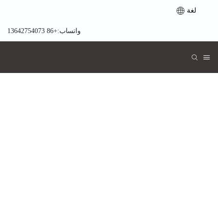
لغة
واتساب:+86 13642754073