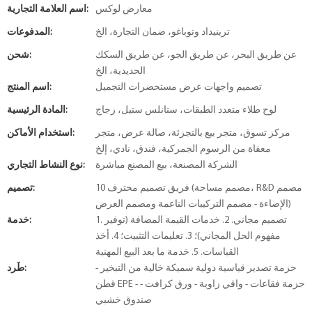
معارض لوكس
اسم العلامة التجارية:
ترينيداد وتوباغو، ضمان التجارة، الخ
المدفوعات:
عن طريق البحر، عن طريق الجو، عن طريق السكك
شحن:
الحديدية، الخ
تصميم واجهات عرض مستحضرات التجميل
اسم المنتج:
لوح طلاء متعدد الطبقات، ستانلس ستيل، زجاج
المادة الرئيسية:
مركز تسوق، متجر بيع بالتجزئة، صالة عرض، متجر
استخدام الأماكن:
معفاة من الرسوم الجمركية، فندق، نادي، إلخ
الشركة المصنعة، بيع المصنع مباشرة
نوع النشاط التجاري:
10 فريق تصميم محترف (مصمم مساحة، R&D مصمم
تصميم:
الإضاءة - مصمم التركيبات الناعمة ومصمم العرض)
1. تصميم مجاني. 2. خدمات القيمة المضافة (توفير
خدمة:
مفهوم الحل المجاني)؛ 3. تعليمات التثبيت؛ 4. أخذ
القياسات. 5. خدمة ما بعد البيع المهنية
حزمة تصدير قياسية دولية سميكة خالية من التبخير -
طَرد:
قطن EPE - حزمة فقاعات - واقي زاوية - ورق كرافت -
صندوق خشبي