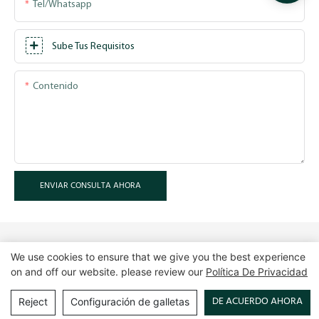
Tel/whatsapp
Sube Tus Requisitos
Contenido
ENVIAR CONSULTA AHORA
We use cookies to ensure that we give you the best experience
on and off our website. please review our
Política De Privacidad
Derechos de autor © 2025 Guangzhou LUXE Showcases
www.luxeshowcases.com |
Mapa del sitio
|
política de privacidad
DE ACUERDO AHORA
Reject
Configuración de galletas