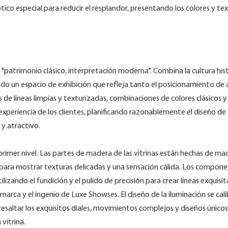
ico especial para reducir el resplandor, presentando los colores y te
de "patrimonio clásico, interpretación moderna". Combina la cultura his
do un espacio de exhibición que refleja tanto el posicionamiento de 
 de líneas limpias y texturizadas, combinaciones de colores clásicos y
y experiencia de los clientes, planificando razonablemente el diseño de 
y atractivo.
rimer nivel. Las partes de madera de las vitrinas están hechas de ma
 para mostrar texturas delicadas y una sensación cálida. Los compon
lizando el fundición y el pulido de precisión para crear líneas exquisita
 marca y el ingenio de Luxe Showses. El diseño de la iluminación se cal
saltar los exquisitos diales, movimientos complejos y diseños únicos
 vitrina.