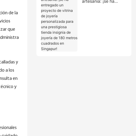
artesanía: ¡se ha
entregado un
ión de la
proyecto de vitrina de
joyería personalizada
vicios
para una prestigiosa
izar que
tienda insignia de
administra
joyería de 180 metros
cuadrados en
Singapur!
talladas y
do a los
nsulta en
técnico y
esionales