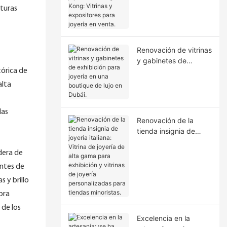
Hong Kong: Vitrinas y
xturas
expositores para
joyería en venta.
Renovación de vitrinas
y gabinetes de
exhibición para joyería
tórica de
en una boutique de
alta
lujo en Dubái.
las
Renovación de la
tienda insignia de
joyería italiana: Vitrina
de joyería de alta
dera de
gama para exhibición
entes de
y vitrinas de joyería
s y brillo
personalizadas para
ibra
tiendas minoristas.
 de los
Excelencia en la