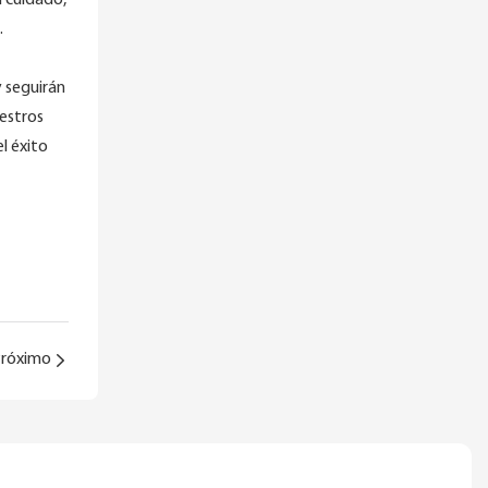
n cuidado,
.
y seguirán
estros
l éxito
róximo