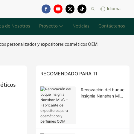
Idioma
ca de Nosotros
Proyecto
Noticias
Contáctenos
icos personalizados y expositores cosméticos OEM.
RECOMENDADO PARA TI
ticos 
Renovación del buque
insignia Nanshan MixC
– Fabricante de
expositores para
cosméticos y
perfumes ODM