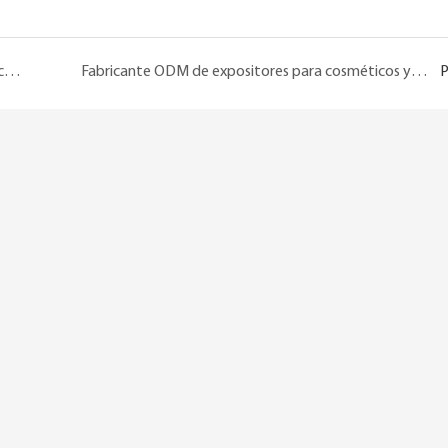
Fabricante y proveedor de expositores para cosméticos – Renovación de la tienda insignia de Orchard Road
Fabricante ODM de expositores para cosméticos y perfumes: Actualización de la tienda insignia de Harbour City Perfume
P