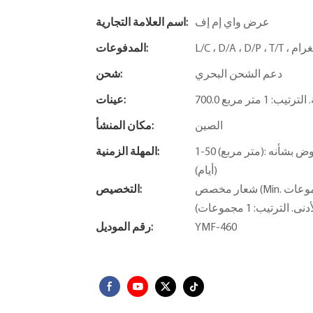
عرض واي إم إف
اسم العلامة التجارية:
المدفوعات:
دعم الشحن البحري
شحن:
تيب: 1 متر مربع
عينات:
الصين
مكان المنشأ:
1-50 (متر مربع): 31 (أيام)، 51-100 (متر مربع): 60 (أيام)،> 100 (متر مربع): سيتم التفاوض بشأنه
المهلة الزمنية:
(أيام)
شعار مخصص (Min. الترتيب: 1 مجموعات) ، التعبئة والتغليف حسب الطلب (الحد الأدنى.
التخصيص:
YMF-460
رقم الموديل: