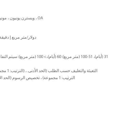
L/C ، D/A ، D/P ، T/T ، ويسترن يونيون ، مونيغرام ، OA
700.0 دولار/متر مربع | دقيقة. التر
الترتيب: 1 مجموعة) ، تخصيص الرسوم (الحد الأدنى. الترتيب: 1 مجموعات)