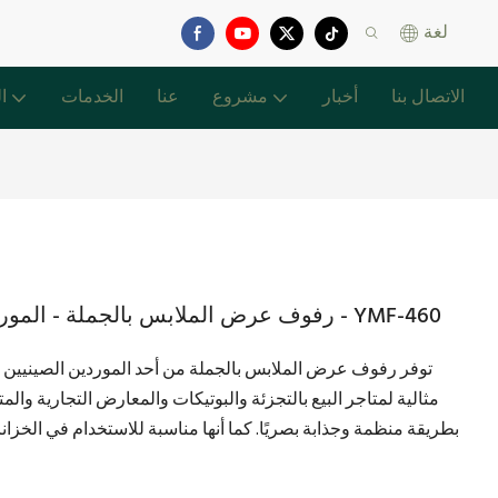
لغة
الاتصال بنا
أخبار
مشروع
عنا
الخدمات
ا
رفوف عرض الملابس بالجملة - المورد الصيني - النمط الأنيق - البيع الساخن - YMF-460
توفر رفوف عرض الملابس بالجملة من أحد الموردين الصينيين أسلوبً
مثالية لمتاجر البيع بالتجزئة والبوتيكات والمعارض التجارية وال
بطريقة منظمة وجذابة بصريًا. كما أنها مناسبة للاستخدام في الخزان