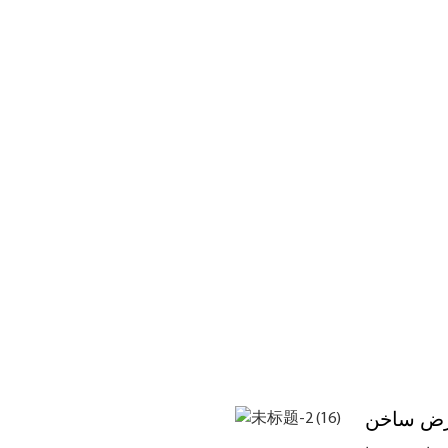
ض ساخن