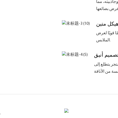
وجاذبيته، مما
يكل متين
ا قويًا لعرض
الملابس.
صميم أنيق
متجر يتطلع إلى
ر