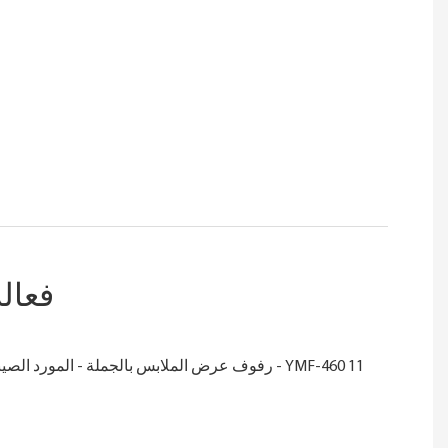
فعال
أسلوب
أنيق
يتميز رف