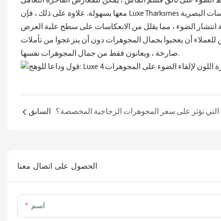
يط الضوء على تألق قسم الماس ، يمكن للمعارض الفاخرة التعامل
معها بسهولة. علاوة على ذلك ، فإن Luxe Tharksmes تعتبر تمامًا عوامل مضادة للوهج في تصميم حالة عرض المجوهرات. من خلال العدسات البصرية
ة انتشار الضوء ، مما يقلل من الانعكاسات على سطح علبة العرض
للعملاء أن يعجبوا بجمال المجوهرات دون أن ينزعجوا من تأملات
صارخة ، ويعانون فقط من جمال المجوهرات نفسها.
صصة؟
السابق
الحصول على اتصال معنا
اسم