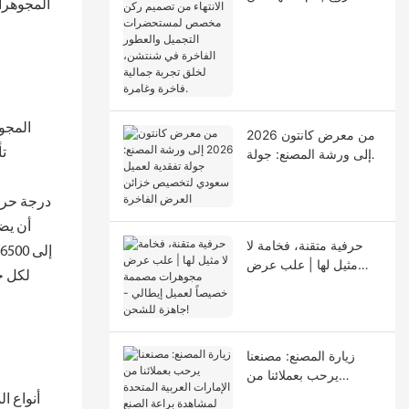
المجوهرا
تصميم ركن مخصص
لمستحضرات التجميل
والعطور الفاخرة في
شنتشن، لخلق تجربة
جمالية فاخرة وغامرة.
المجوه
من معرض كانتون 2026
تأ
إلى ورشة المصنع: جولة
تفقدية لعميل سعودي
لتخصيص خزائن العرض
درجة حرار
الفاخرة
حرفية متقنة، فخامة لا
مثيل لها | علب عرض
لكل ج
مجوهرات مصممة
خصيصاً لعميل إيطالي -
جاهزة للشحن!
زيارة المصنع: مصنعنا
يرحب بعملائنا من
الإمارات العربية المتحدة