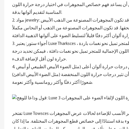
 يمكن أن يساعد فهم خصائص المجوهرات في اختيار درجة حرارة اللون
المناسبة لتقديم ألوانها بدقة.
2. مواد jewelry: تؤثر مادة المجوهرات أيضًا على اختيار درجة حرارة اللون. على سبيل المثال ، قد تكون المجوهرات المصنوعة من الذهب الأبيض
وتلحقها. قد تكون المجوهرات المصنوعة من الذهب أو النحاس مكملاً
3. أجواء ستور: يعتبر Luxe Tharksces الأسلوب الشامل وأسلوب التصميم في المتجر. إذا كانت نغمة اللون الإجمالية للمتجر تميل نحو نغمات باردة ،
للون الإجمالية للمتجر تميل نحو نغمات دافئة ، فيمكن تحديد درجة
حرارة لون أقل لإضافة الدفء.
4. التأثير المنصوص عليه: بالنسبة لتخصيص معرض زجاج المجوهرات ، فإن استخدام درجات حرارة ألوان أعلى (مثل الضوء الأبيض الطبيعي أو أبيض
 أن تثير درجات حرارة اللون المنخفضة (مثل الضوء الأبيض الدافئ)
شعورًا أكثر دفئًا وأكثر رومانسية وأكثر نعومة.
تفتخر Luxe Towsces بتكنولوجيا الإضاءة المتقدمة وفريقًا للبحث والتطوير المهني المخصص لتوفير الأنسب للإضاءة لحالات عرض المجوهرات
 بدقة استنادًا إلى خصائص قطع المجوهرات المختلفة. ما إذا كان