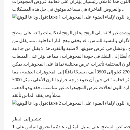
واللون هما عاملان رئيسيان يؤثران على فعالية عروض المجوهرات
، والعروض الفاخرة هي مساعد موثوق في حل هذه المشكلات.
دة غير لائقة إلى الوهج. يخلق الوهج انعكاسات رائعة على سطح
ان. بالنسبة للماس ، قد يخفي وهج النار الداخلية ، مما يقلل من
ج ، وفشل في عرض حيويتها الأصلية والتفرد. هذا لا يقلل من جاذبية
وان المختلفة تأثيرات عرض مختلفة تمامًا على المجوهرات. يمكن
أن يضيف الضوء الدافئ لدرجة حرارة اللون المنخفض ، الذي يتراوح عادة من 2700 كيلو إلى 3500 ألف ، نسيجًا دافئًا إلى المجوهرات الذهبية ، مما
يجعله يبدو أكثر فخامة ؛ في حين أن ضوء درجة حرارة اللون الأعلى ، مثل 5000k إلى 6500 كيلو ، أكثر ملاءمة لعرض تألق الماس الجليدي ، مما يسمح
رارة اللون لحالات عرض المجوهرات غير مناسب ، فقد يبدو الذهب
مملاً وقد يفقد الماس تألقه.
تشير إلى النظر:
1. أنواع المجوهرات: قد يكون لأنواع مختلفة من المجوهرات نغمات ألوان مختلفة وخصائص السطح. على سبيل المثال ، عادةً ما تحتوي الماس على