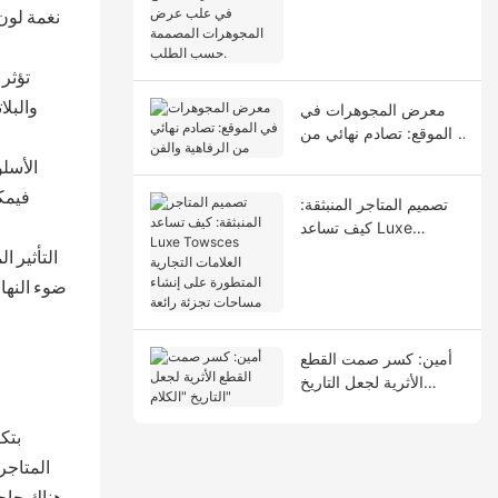
لمشاهدة براعة الصنع في
نغمة لون 
علب عرض المجوهرات
المصممة حسب الطلب.
والبلا
معرض المجوهرات في
الموقع: تصادم نهائي من
الرفاهية والفن
فيمكن
تصميم المتاجر المنبثقة:
كيف تساعد Luxe
Towsces العلامات
التجارية المتطورة على
ضوء النهار
إنشاء مساحات تجزئة
رائعة
أمين: كسر صمت القطع
الأثرية لجعل التاريخ
"الكلام"
المتاجر