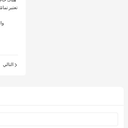
هناك حاج
وا
التالي