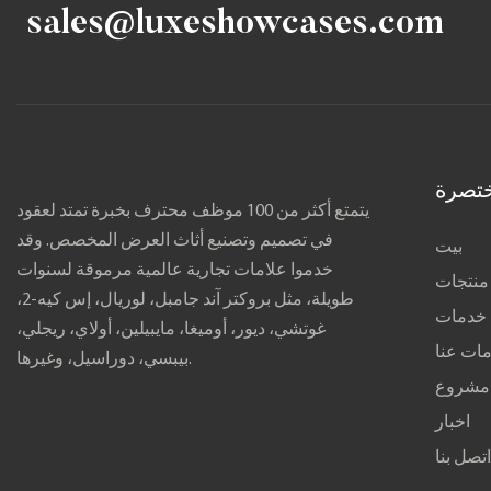
sales@luxeshowcases.com
تصرة
يتمتع أكثر من 100 موظف محترف بخبرة تمتد لعقود
في تصميم وتصنيع أثاث العرض المخصص. وقد
بيت
خدموا علامات تجارية عالمية مرموقة لسنوات
منتجات
طويلة، مثل بروكتر آند جامبل، لوريال، إس كيه-2،
خدمات
غوتشي، ديور، أوميغا، مايبيلين، أولاي، ريجلي،
ات عنا
بيبسي، دوراسيل، وغيرها.
مشروع
اخبار
تصل بنا