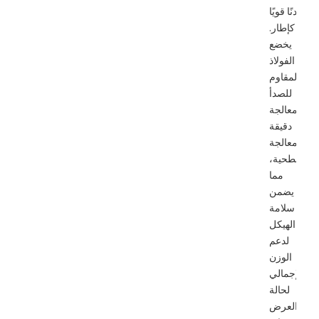
معدنًا قويًا
كإطار.
يخضع
الفولاذ
المقاوم
للصدأ
لمعالجة
دقيقة
ومعالجة
سطحية،
مما
يضمن
سلامة
الهيكل
لدعم
الوزن
الإجمالي
لحالة
العرض