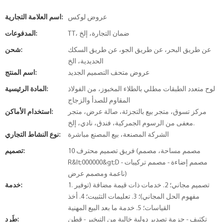
عروض لوكس
اسم العلامة التجارية:
TT، ضمان التجارة، إلخ
المدفوعات:
عن طريق البحر، عن طريق الجو، عن طريق السكك
شحن:
الحديدية، الخ
عروض متحف التصميم الجديد
اسم المنتج:
لوح متعدد الطبقات مطلي بالطلاء المخبوز، من الفولاذ
المادة الرئيسية:
المقاوم للصدأ والزجاج
مركز تسوق، متجر بيع بالتجزئة، صالة عرض، متجر
استخدام الأماكن:
معفى من الرسوم الجمركية، فندق، نادي، إلخ.
الشركة المصنعة، بيع المصنع مباشرة
نوع النشاط التجاري:
10 فريق تصميم محترف (مصمم مساحة، مصمم
تصميم:
R&lt;000000&gt;D - مصمم إضاءة - مصمم تركيبات
ناعمة ومصمم عرض)
1. تصميم مجاني؛ 2. خدمات ذات قيمة مضافة (توفير
خدمة:
مفهوم الحل المجاني)؛ 3. تعليمات التثبيت؛ 4. أخذ
القياسات؛ 5. خدمة ما بعد البيع المهنية
تكثيف - حزمة تصدير دولية خالية من التبخير - قطن
طَرد: