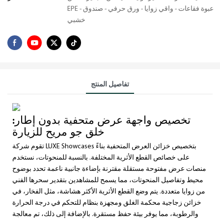
EPE - عبوة فقاعات - واقي زوايا - ورق حرفي - صندوق
خشبي
تفاصيل المنتج
تخصيص واجهة عرض متحفية بدون إطار:
خلق جو مريح للزيارة
تقوم شركة LUXE Showcases بتخصيص خزائن العرض المتحفية بناءً
على خصائص القطع الأثرية المختلفة. بالنسبة للمنحوتات، نستخدم
منصات عرض مفتوحة مستقلة مقترنة بإضاءة جانبية ناعمة تحدد بوضوح
محيط وتفاصيل المنحوتات، مما يسمح للمشاهدين بتقدير سحرها الفني
من زوايا متعددة. يتم وضع القطع الأثرية الأكثر هشاشة، مثل الفخار، في
خزائن زجاجية محكمة الغلق ومجهزة بنظام للتحكم في درجة الحرارة
والرطوبة، مما يوفر بيئة حفظ مستقرة. بالإضافة إلى ذلك، تم معالجة