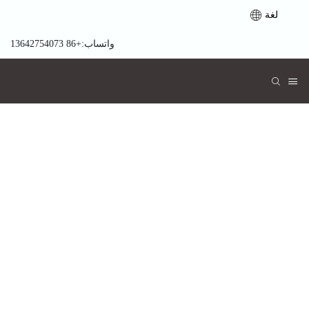
لغة
واتساب:+86 13642754073