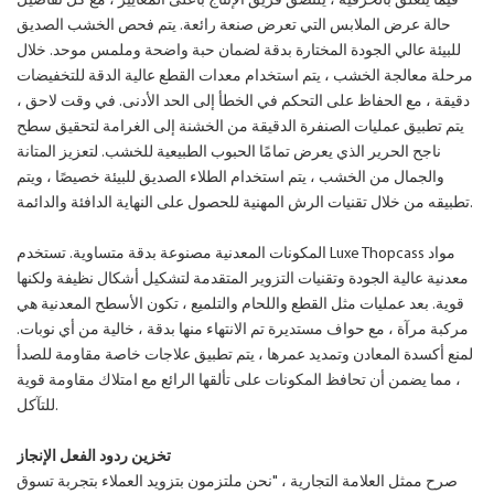
فيما يتعلق بالحرفية ، يلتصق فريق الإنتاج بأعلى المعايير ، مع كل تفاصيل
حالة عرض الملابس التي تعرض صنعة رائعة. يتم فحص الخشب الصديق
للبيئة عالي الجودة المختارة بدقة لضمان حبة واضحة وملمس موحد. خلال
مرحلة معالجة الخشب ، يتم استخدام معدات القطع عالية الدقة للتخفيضات
دقيقة ، مع الحفاظ على التحكم في الخطأ إلى الحد الأدنى. في وقت لاحق ،
يتم تطبيق عمليات الصنفرة الدقيقة من الخشنة إلى الغرامة لتحقيق سطح
ناجح الحرير الذي يعرض تمامًا الحبوب الطبيعية للخشب. لتعزيز المتانة
والجمال من الخشب ، يتم استخدام الطلاء الصديق للبيئة خصيصًا ، ويتم
تطبيقه من خلال تقنيات الرش المهنية للحصول على النهاية الدافئة والدائمة.
المكونات المعدنية مصنوعة بدقة متساوية. تستخدم Luxe Thopcass مواد
معدنية عالية الجودة وتقنيات التزوير المتقدمة لتشكيل أشكال نظيفة ولكنها
قوية. بعد عمليات مثل القطع واللحام والتلميع ، تكون الأسطح المعدنية هي
مركبة مرآة ، مع حواف مستديرة تم الانتهاء منها بدقة ، خالية من أي نوبات.
لمنع أكسدة المعادن وتمديد عمرها ، يتم تطبيق علاجات خاصة مقاومة للصدأ
، مما يضمن أن تحافظ المكونات على تألقها الرائع مع امتلاك مقاومة قوية
للتآكل.
تخزين ردود الفعل الإنجاز
صرح ممثل العلامة التجارية ، "نحن ملتزمون بتزويد العملاء بتجربة تسوق