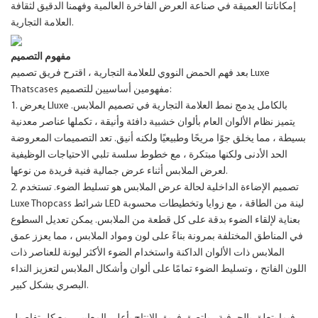
إمكاناتنا العميقة في صناعة العرض الفاخرة العالمية وفهمنا الدقيق لثقافة
العلامة التجارية.
مفهوم التصميم
بعد فهم الحمض النووي للعلامة التجارية ، اقترح فريق تصميم Luxe
Thatscases مفهومين أساسيين للتصميم:
1. يعرض Lluxe بالكامل يدمج نمط العلامة التجارية في تصميم الملابس.
يتميز نظام الألوان العام بألوان خشبية دافئة وأنيقة ، تكملها عناصر معدنية
بسيطة ، مما يخلق جوًا مريحًا وطبيعيًا ولكنه أنيق. تعد التصميمات المعروضة
الحد الأدنى ولكنها مبتكرة ، مع خطوط سلسة تلبي الاحتياجات الوظيفية
لعرض الملابس أثناء عرض جمالية فنية فريدة من نوعها.
2. تصميم الإضاءة الداخلية لحالة عرض الملابس هو تسليط الضوء. تستخدم
Luxe Thopcass شرائط LED لينة من الطاقة ، مع زوايا وتخطيطات محسوبة
بعناية لإلقاء الضوء بدقة على كل قطعة من الملابس. يمكن تعديل السطوع
في المناطق المختلفة بمرونة بناءً على لون ومواد الملابس ، مما يعزز عمق
الملابس ذات الألوان الداكنة واستخدام الضوء الأكثر ليونة للعناصر ذات
اللون الفاتح ، وتسليط الضوء تمامًا على ألوان وأشكال الملابس لتعزيز النداء
البصري بشكل كبير.