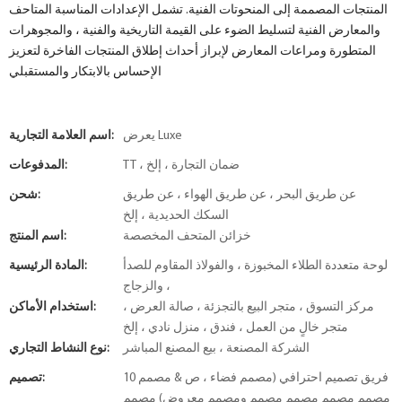
المنتجات المصممة إلى المنحوتات الفنية. تشمل الإعدادات المناسبة المتاحف
والمعارض الفنية لتسليط الضوء على القيمة التاريخية والفنية ، والمجوهرات
المتطورة ومراعات المعارض لإبراز أحداث إطلاق المنتجات الفاخرة لتعزيز
الإحساس بالابتكار والمستقبلي
يعرض Luxe
اسم العلامة التجارية:
TT ، ضمان التجارة ، إلخ
المدفوعات:
عن طريق البحر ، عن طريق الهواء ، عن طريق
شحن:
السكك الحديدية ، إلخ
خزائن المتحف المخصصة
اسم المنتج:
لوحة متعددة الطلاء المخبوزة ، والفولاذ المقاوم للصدأ
المادة الرئيسية:
، والزجاج
مركز التسوق ، متجر البيع بالتجزئة ، صالة العرض ،
استخدام الأماكن:
متجر خالٍ من العمل ، فندق ، منزل نادي ، إلخ
الشركة المصنعة ، بيع المصنع المباشر
نوع النشاط التجاري:
10 فريق تصميم احترافي (مصمم فضاء ، ص & مصمم
تصميم:
مصمم مصمم مصمم مصمم ومصمم معروض) مصمم