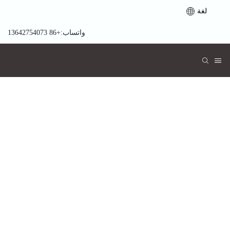
لغة
واتساب:+86 13642754073