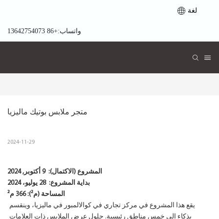
لغة
واتساب:+86 13642754073
متجر ملابس بوتيك ماليزيا
2024-11-29
المشروع (الاكتمال):
9 أكتوبر, 2024
بداية المشروع:
28 يوليو، 2024
المساحة (م²): 366 م²
يقع هذا المشروع في مركز تجاري في كوالالمبور في ماليزيا، وينقسم
بذكاء إلى خمس مناطق رئيسية. حلول عرض الملابس ذات العلامات