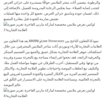
والرطوبة. يتضمن أثاث متجر الملابس حوافًا مستديرة على خزائن العرض
لتجنب إصابة العملاء، مما يعكس الرعاية المدروسة للعميل. بالإضافة إلى
ذلك، لضمان جودة وتناسق خزائن العرض، تخضع كل واحدة منها لعمليات
تفتيش صارمة للجودة قبل مغادرة المصنع.
يعد هذا التعاون بين MARNI وLuxe Showcases نموذجًا للتعاون الناجح بين
العلامات التجارية للأزياء وموردي أثاث متاجر الملابس المحترفين. من خلال
استكشاف جوهر العلامة التجارية بشكل عميق والجمع بين التصميم المبتكر
والحرفية الرائعة، فقد نجحوا في إنشاء مساحة بيع بالتجزئة مميزة وفريدة
من نوعها. وفي المستقبل، أعرب الطرفان عن نيتهما مواصلة العمل معًا،
والتكيف مع اتجاهات الموضة واحتياجات تطوير العلامة التجارية، والابتكار
المستمر لتقديم المزيد من الأفكار المثيرة والجودة المتميزة لعروض البيع
بالتجزئة العالمية، ومساعدة العلامة التجارية على الاستمرار في التألق في
عالم الموضة.