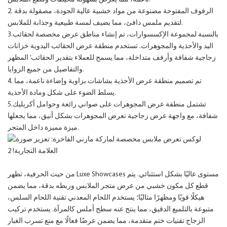
2. الرفوف المفتوحة مصنوعة من مواد خشبية عالية الجودة، مصقولة بدقة
لتقديم ملمس دافئ، مما يضيف لمسة طبيعية وجذابة للملابس.
3.بالنسبة لمجموعة الإكسسوارات، تم إنشاء مناطق عرض مخصصة لحقائب
اليد والأحذية والمجوهرات. تستخدم منطقة عرض الحقائب اليدوية خزانات
زجاجية شفافة وأرفف متداخلة، مما يسمح للعملاء بتقدير الحقائب’ المظهر
والتفاصيل من جميع الزوايا.
4. تم تصميم منطقة عرض الأحذية بشاشات بزاوية وإضاءة ناعمة، مما
يسلط الضوء على شكل ومادة الأحذية.
5.تشتمل منطقة عرض المجوهرات على صواني رائعة وحوامل أكريليك
شفافة، مع واجهة عرض زجاجية تعرض المجوهرات بشكل أنيق، مما يجعلها
ميزة مميزة داخل المتجر.
من حيث الحرفية، تظهر Luxe Showcases مستوى عاليًا بشكل استثنائي. يتم
قطع كل مكون خشبي من عرض متجر الملابس وربطه بدقة، مما يضمن
هيكلًا قويًا ومظهرًا مثاليًا؛ يستخدم اللحام المعدني تقنية اللحام السلس،
متبوعة بالتلميع الدقيق، مما ينتج عنه سطح أملس كالمرآة. يستخدم تركيب
الزجاج تقنيات ختم متقدمة، مما يضمن عرضًا فعالًا مع منع تسرب الغبار