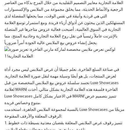
العلامة التجارية معايير التصميم التقليدية من خلال المزج بذكاء بين العناصر
الرجعية والأنماط الحديثة، مما يخلق مجموعة من الملابس والإكسسوارات
التي هي فردية وأنيقة في نفس الوقت، مما يجعلها المفضلة لدى
المستهلكين الذين يبحثون عن أذواق أزياء فريدة. ومع استمرار توسع العلامة
التجارية في السوق العالمية، أصبحت فعالية عروض متاجرها غير المتصلة
بالإنترنت عاملاً رئيسياً في نقل روح العلامة التجارية وجاذبية المنتج، مما
يجعل إنشاء عروض بيع الملابس عالية الجودة أمراً ضرورياً.
في صناعة السلع الفاخرة، نعلم جميعًا أن عرض الملابس ليس مجرد أداة
لعرض المنتجات، بل هو أيضًا وسيلة مهمة لنقل صورة العلامة التجارية.
تجسد سلسلة عروض بيع الملابس المخصصة من قبل Luxe Showcases
لعلامة MARNI الفاخرة فلسفة هذه العلامة التجارية بشكل مثالي. أخذت
Luxe Showcases في الاعتبار بشكل كامل MARNI’تتميز بتصميم عرض
متنوع وخصائص فريدة.
بالنسبة لمجموعة الملابس الجاهزة، استخدمت Luxe Showcases مزيجًا من
الرفوف المعلقة والأرفف المفتوحة:
1. تتميز رفوف عرض الملابس المعلقة بقضبان معدنية بسيطة ذات خطوط
ناعمة، مما يعرض بسهولة محيطات وقطع الملابس.