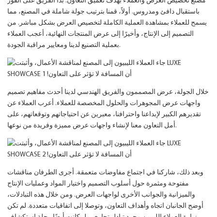
مصنع تخصيص العرض والعملاء بهدف تعميق التعاون. بدأ الفريق على الفور
باستقبال دافئ ومدروس. أولاً، قمنا بترتيب جولة شاملة في المصنع، مما
يسمح للعملاء بمشاهدة العملية الكاملة لتخصيص العرض بشكل مباشر. من
التصميم إلى الإنتاج، وأخيرًا إلى عرض المنتجات النهائية، أعجب العملاء
بعملية التصنيع لدينا ومعايير مراقبة الجودة.
خلال الجولة، عرض المصممون والفريق الهندسي لدينا أحدث مفاهيم تصميم
واجهات عرض المجوهرات والحلول المخصصة للعملاء. أعرب العملاء عن
تقديرهم الكبير لإبداعنا واحترافنا، معبرين عن احتياجاتهم وتوقعاتهم، على
أمل التعاون معنا لإنشاء واجهات عرض مميزة وفريدة من نوعها.
وبعد ذلك، شاركنا في اجتماع مفاوضات متعمقة. أجرى الطرفان مناقشات
مفتوحة ومثمرة حول أسلوب التصميم واختيار المواد وعمليات الإنتاج
والميزانية والجوانب الأخرى لواجهات العرض. ومن خلال هذه التبادلات،
أوضح الجانبان اتجاه وأهداف التعاون، وتوصلا إلى اتفاقيات متعددة. لم تكن