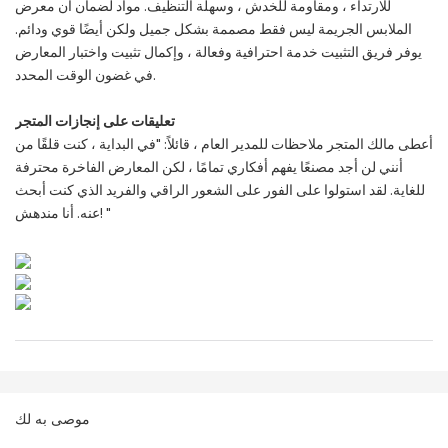
للارتداء ، ومقاومة للخدش ، وسهلة التنظيف. مواد لضمان أن معرض
الملابس الجريمة ليس فقط مصممة بشكل جميل ولكن أيضًا قوي ودائم.
يوفر فريق التثبيت خدمة احترافية وفعالة ، وإكمال تثبيت واختبار المعارض
في غضون الوقت المحدد.
تعليقات على إنجازات المتجر
أعطى مالك المتجر ملاحظات للمدير العام ، قائلاً: "في البداية ، كنت قلقًا من
أنني لن أجد مصنعًا يفهم أفكاري تمامًا ، لكن المعارض الفاخرة محترفة
للغاية. لقد استولوا على الفور على الشعور الراقي والفريد الذي كنت أبحث
عنه. أنا مندهش! "
موصى به لك