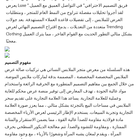
يعرض Luxe "فريق التصميم الاحترافي" في التواصل العميق مع العميل.
لقد أجروا تحليلات مفصلة تتراوح من النمط العام للمتجر ، ومتطلبات
العرض للملابس ، إلى تفضيلات قاعدة العملاء المستهدفة. بعد جولات
متعددة من التعديلات ، يدمج اقتراح التصميم النهائي لعرض Trending
Clothing بشكل مثالي التطور الحديث مع القوام الفاخر ، مما يترك العميل
معجبًا.
مفهوم التصميم
هذه السلسلة من معرض متجر الملابس النسائي هي تركيبات صالة عرض
الملابس المخصصة المخصصة ، المصممة بدقة لماركات ملابس الموضة.
من خلال الجمع بين مفاهيم التصميم المتطورة مع الحرفية الرائعة واستخدام
مواد عالية الجودة ، تهدف المعارض إلى توفير منصة عرض محكم للغاية
وعملية للعلامة التجارية. يساعد هذا العلامة التجارية على تقديم سحر
الملابس في مساحات البيع بالتجزئة بشكل مثالي ، مما يعزز صورة العلامة
التجارية وتجربة المبيعات. يستخدم الإطار الرئيسي لعرض الأزياء المخصصة
مادة فولاذية مقاومة للصدأ عالية القوة ، مما يضمن الاستقرار والمتانة
الممتازة ، ومقاومة للتشوه والصدأ. تتم معالجة الديكور السطحي بحرف
المرآة ، ويقدم لمعان يشبه المرآة وشعورًا بالأزياء ، مع وجود مقاومة