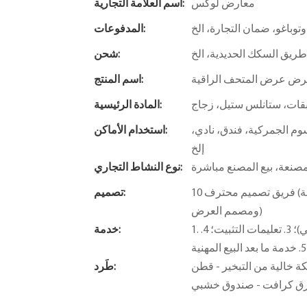
معارض لوكس
اسم العلامة التجارية:
 وتوباغو، ضمان التجارة، الخ
المدفوعات:
ريق السكك الحديدية، الخ
شحن:
ض عرض المتحف الراقية
اسم المنتج:
بقات، ستانلس ستيل، زجاج
المادة الرئيسية:
وم الجمركية، فندق، نادي،
استخدام الأماكن:
إلخ
صنعة، بيع المصنع مباشرة
نوع النشاط التجاري:
10 فريق تصميم محترف (مصمم مساحة، R&D مصمم الإضاءة - مصمم التركيبات الناعمة
تصميم:
ومصمم العرض)
1. تصميم مجاني. 2. خدمات القيمة المضافة (توفير مفهوم الحل المجاني)؛ 3. تعليمات التثبيت؛ 4.
خدمة:
 - قطن EPE - حزمة فقاعات - واقي زاوية -
طَرد:
ق كرافت - صندوق خشبي