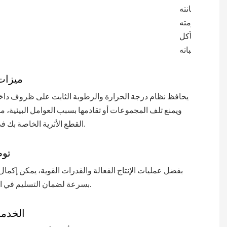
بمتانته
ومقاومته
للتآكل
وثباته.
ميزات
يحافظ نظام درجة الحرارة والرطوبة الثابت على ظروف داخ
ويمنع تلف المجموعات أو تقادمها بسبب العوامل البيئية، م
القطع الأثرية الخاصة بك في حالة مثالية.
توص
بفضل عمليات الإنتاج الفعالة والقدرات القوية، يمكن إكم
بسرعة لضمان التسليم في الوقت المحدد.
الخدما