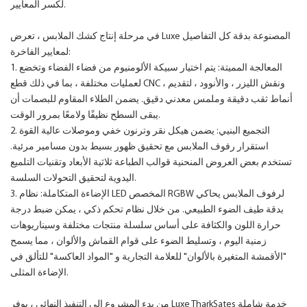
لكسر المعايير.
في مرحلة إنتاج كشك الملابس ، تعرض Luxe المصنوعة بدقة كل التفاصيل
لمعايير الفاخرة:
1. المعالجة المميتة: يتم اختيار سبيكة الألومنيوم من فضاء الفضاء وتخضع
لعمليات مختلفة ، بما في ذلك قطع CNC ، ونقش الليزر ، والأنوود ، لتقديم
أنماط ثقب دقيقة وملمس معدني دقيق. يضمن الطلاء المقاوم للبصمات أن
يبقى السطح نظيفًا ولامعًا بمرور الوقت.
2. التجميع البنيي: يضمن هيكل نقر وترنون خفي وموصلات عالية القوة
استقرار رفوف الملابس مع تحقيق ظهور بسيط بدون مسامير مرئية.
تستخدم بعض العروض المنحنية قوالب الطباعة ثلاثية الأبعاد وتقنيات التلميع
اليدوية لتحقيق التحولات السلسة.
3. الإضاءة المتكاملة: نظام LED المخصص RGBW لرفوف الملابس يحاكي
بدقة طيف الضوء الطبيعي. من خلال نظام تحكم ذكي ، يمكن ضبط درجة
حرارة اللون والكثافة على أساس سلسلة منتجات مختلفة وسيناريوهات
زمنية اليوم ، وتسليط الضوء على قوام القماش والألوان ، مما يسمح
"الأقمشة المتغيرة بالألوان" للعلامة التجارية و "المواد العاكسة" للتألق في
الإضاءة المثلى.
من بدء المشروع إلى التنفيذ النهائي ، يوفر Luxe TharkSates خدمة شاملة