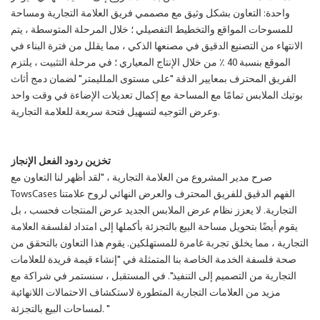
واحدة: التعاون بشكل وثيق مع مصممي فريق العلامة التجارية ومساحة
للمسوحات المواقع والتخطيط التفصيلي ؛ خلال المرحلة المتوسطة ، يتم
الانتهاء من التصنيع الدقيق في مصنعها الذكي ، مما يقلل من فترة البناء في
الموقع بنسبة 40 ٪ من خلال الإنتاج المعياري ؛ في مرحلة التثبيت ، يلتزم
الفريق المحترف بمعايير الدقة "على مستوى الملليمتر" لضمان دمج أثاث
بوتيك الملابس تمامًا مع المساحة مع إكمال تعديلات الإضاءة في وقت واحد
وعرض التوجيه لتسهيل فتحة سريعة للعلامة التجارية.
تخزين ردود الفعل الإنجاز
صرح مدير المشروع من العلامة التجارية ، "لقد أظهر لنا التعاون مع
TowsCases الفهم الدقيق للفريق المحترف والعرض النهائي لروح علامتنا
التجارية. لا يعزز نظام عرض الملابس الجديد عرض المنتجات فحسب ، بل
يقوم أيضًا بتحويل مساحة البيع بالتجزئة بأكملها إلى امتداد لفلسفة العلامة
التجارية ، مما يخلق تجربة غامرة للمستهلكين. يقوم هذا التعاون بالتحقق من
صحة فلسفة الخدمة الخاصة بنا المتمثلة في "إنشاء قيمة فريدة للعلامات
التجارية من التصميم إلى التنفيذ". في المستقبل ، سنستمر في شراكة مع
مزيد من العلامات التجارية المتطورة لاستكشاف الاحتمالات اللانهائية
لمساحات البيع بالتجزئة. "