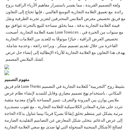
ولغة التصميم الفريدة ، مما يفسر باستمرار مفاهيم الأزياء الراقية بروح
رائدة. مع تعميق العلامة التجارية التوسع العالمي ، فإنها تحتاج إلى التعاون
مع فريق تخصيص معرض الملابس المحترفين لتعزيز تجربة الطرفية ونقل
قيمة العلامة التجارية بدقة ، مما يخلق مساحة للبيع بالتجزئة تتوافق مع
نغمة العلامة التجارية. أصبحت Luxe Towsces ، مع سنوات من الخبرة في
تخصيص العرض الراقية ، خيارًا موثوقًا به للعديد من العلامات التجارية
الفاخرة من خلال تقديم تصميم مبتكر ، وبراعة رائعة ، وخدمة شاملة.
يهدف هذا التعاون مع العلامة التجارية للأزياء الإيطالية إلى إنشاء حل عرض
كشك الملابس المصمم.
مفهوم التصميم
قام فريق Luxe Thinks بتثبيط روح "التجريبية" للعلامة التجارية في التصميم
المكاني ، باستخدام نهج تصميم معياري وقابل للتمديد لإنشاء نظام عرض
ملابس يوازن بين المرونة والتعرف. تتميز المساحة بألواح معدنية مثقبة
تتردد على شارة المعادن الكلاسيكية للعلامة التجارية ، مع ثقوب مستديرة
مرتبة بشكل غير منتظم تخلق إيقاعًا بصريًا فريدًا بينما تتناول بذكاء الحاجة
إلى عرض الدعائم. يتخلى شكل المعارض عن التصاميم التقليدية الصارمة
لصالح الأشكال المنحنية المنحولة التي لها صدى مع سعي العلامة التجارية