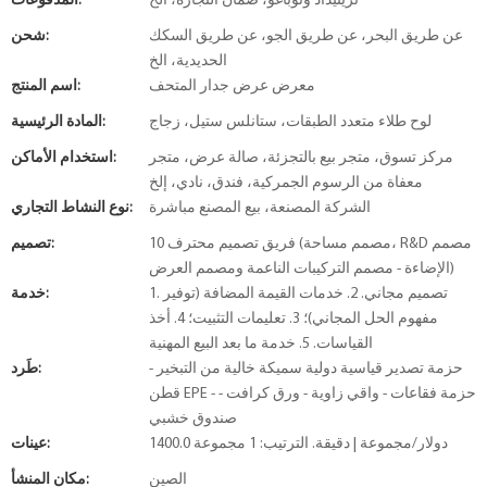
ترينيداد وتوباغو، ضمان التجارة، الخ
المدفوعات:
عن طريق البحر، عن طريق الجو، عن طريق السكك
شحن:
الحديدية، الخ
معرض عرض جدار المتحف
اسم المنتج:
لوح طلاء متعدد الطبقات، ستانلس ستيل، زجاج
المادة الرئيسية:
مركز تسوق، متجر بيع بالتجزئة، صالة عرض، متجر
استخدام الأماكن:
معفاة من الرسوم الجمركية، فندق، نادي، إلخ
الشركة المصنعة، بيع المصنع مباشرة
نوع النشاط التجاري:
10 فريق تصميم محترف (مصمم مساحة، R&D مصمم
تصميم:
الإضاءة - مصمم التركيبات الناعمة ومصمم العرض)
1. تصميم مجاني. 2. خدمات القيمة المضافة (توفير
خدمة:
مفهوم الحل المجاني)؛ 3. تعليمات التثبيت؛ 4. أخذ
القياسات. 5. خدمة ما بعد البيع المهنية
حزمة تصدير قياسية دولية سميكة خالية من التبخير -
طَرد:
قطن EPE - حزمة فقاعات - واقي زاوية - ورق كرافت -
صندوق خشبي
1400.0 دولار/مجموعة | دقيقة. الترتيب: 1 مجموعة
عينات:
الصين
مكان المنشأ: