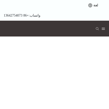
لغة
واتساب:+86 13642754073