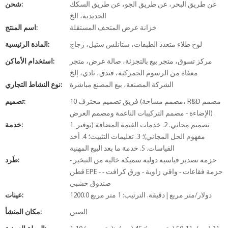
عن طريق البحر، عن طريق الجو، عن طريق السكك
شحن:
الحديدية، الخ
خزانة عرض المتحف المستقلة
اسم المنتج:
لوح طلاء متعدد الطبقات، ستانلس ستيل، زجاج
المادة الرئيسية:
مركز تسوق، متجر بيع بالتجزئة، صالة عرض، متجر
استخدام الأماكن:
معفاة من الرسوم الجمركية، فندق، نادي، إلخ
الشركة المصنعة، بيع المصنع مباشرة
نوع النشاط التجاري:
10 فريق تصميم محترف (مصمم مساحة، R&D مصمم
تصميم:
الإضاءة - مصمم التركيبات الناعمة ومصمم العرض)
1. تصميم مجاني. 2. خدمات القيمة المضافة (توفير
خدمة:
مفهوم الحل المجاني)؛ 3. تعليمات التثبيت؛ 4. أخذ
القياسات. 5. خدمة ما بعد البيع المهنية
حزمة تصدير قياسية دولية سميكة خالية من التبخير -
طَرد:
قطن EPE - حزمة فقاعات - واقي زاوية - ورق كرافت -
صندوق خشبي
1200.0 دولار/متر مربع | دقيقة. الترتيب: 1 متر مربع
عينات:
الصين
مكان المنشأ: