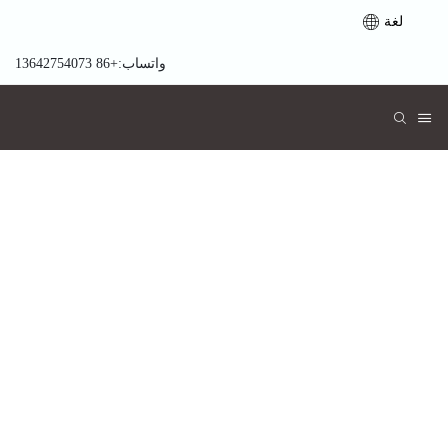
لغة
واتساب:+86 13642754073