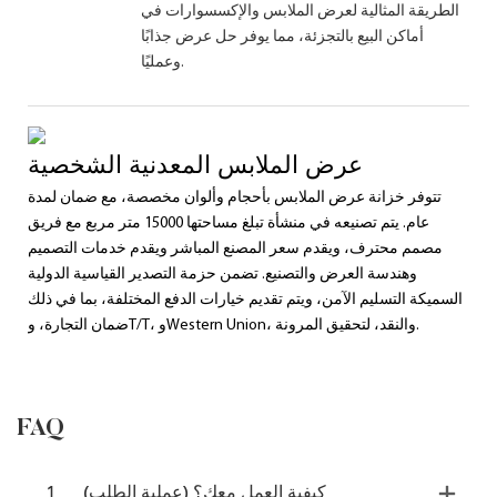
الطريقة المثالية لعرض الملابس والإكسسوارات في
أماكن البيع بالتجزئة، مما يوفر حل عرض جذابًا
وعمليًا.
عرض الملابس المعدنية الشخصية
تتوفر خزانة عرض الملابس بأحجام وألوان مخصصة، مع ضمان لمدة
عام. يتم تصنيعه في منشأة تبلغ مساحتها 15000 متر مربع مع فريق
مصمم محترف، ويقدم سعر المصنع المباشر ويقدم خدمات التصميم
وهندسة العرض والتصنيع. تضمن حزمة التصدير القياسية الدولية
السميكة التسليم الآمن، ويتم تقديم خيارات الدفع المختلفة، بما في ذلك
ضمان التجارة، وT/T، وWestern Union، والنقد، لتحقيق المرونة.
FAQ
كيفية العمل معك؟ (عملية الطلب)
1