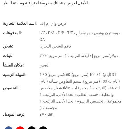
الأمثل لعرض منتجاتك بطريقة احترافية وملفتة للنظر.
عرض واي إم إف
اسم العلامة التجارية:
L/C ، D/A ، D/P ، T/T ، ويسترن يونيون ، مونيغرام ،
المدفوعات:
OA
دعم الشحن البحري
شحن:
700.0 دولار/متر مربع | دقيقة. الترتيب: 1 متر مربع
عينات:
الصين
مكان المنشأ:
1-50 (متر مربع): 31 (أيام)، 51-100 (متر مربع): 60
المهلة الزمنية:
(أيام)،> 100 (متر مربع): سيتم التفاوض بشأنه (أيام)
شعار مخصص (Min. الترتيب: 1 مجموعات) ، التعبئة
التخصيص:
والتغليف حسب الطلب (الحد الأدنى. الترتيب: 1
مجموعة) ، تخصيص الرسوم (الحد الأدنى. الترتيب: 1
مجموعات)
YMF-281
رقم الموديل: