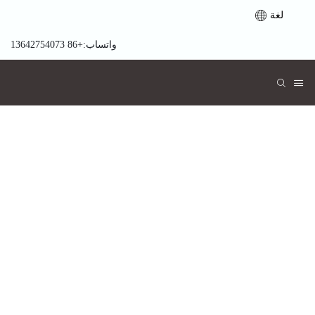
لغة
واتساب:+86 13642754073