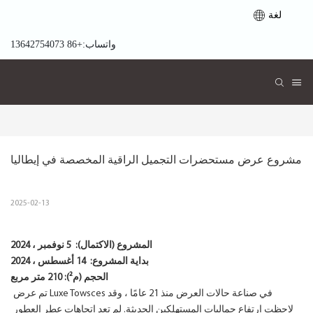
لغة
واتساب:+86 13642754073
مشروع عرض مستحضرات التجميل الراقية المخصصة في إيطاليا
2025-02-13
المشروع (الاكتمال):
5 نوفمبر ، 2024
بداية المشروع:
14 أغسطس ، 2024
الحجم (م²): 210 متر مربع
تم عرض Luxe Towsces في صناعة حالات العرض منذ 21 عامًا ، وقد
لاحظت ارتفاع جماليات المستهلكين الحديثة. لم تعد اتجاهات عطر العطور