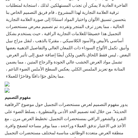
الفاخرة العادية لا يمكن أن تجذب المستهلكين. لذلك ، استجابة لمتطلبات
ترقية العلامة التجارية لهذا المشروع ، قام فريق التصميم الخاص بنا
بتحسين تنسيق الألوان واختيار المواد استنادًا إلى صورة العلامة التجارية
الحالية ، مما يعزز ترف المتجر وتفرده. تم تصميم معرض مستحضرات
التجميل هذا خصيصًا للعلامات التجارية الراقية ، حيث يستخدم بشكل
أساسي بالأبيض والأسود الكلاسيكي ، مقترنًا بالذهب ، لنقل مزاج نبيل
وأنيق. تكمل الألواح السوداء ذات اللمعان العالي والتفاصيل الذهبية بعضها
البعض ، ليس فقط اللحاق بالعين ولكن أيضًا إضافة عمق إلى تأثير العرض.
تشمل مواد العرض الخشب عالي الجودة والزجاج المتين ، مما يضمن
المتانة مع تعزيز الملمس الكلي. يعكس السطح الأملس الضوء الناعم ،
مما يخلق جوًا دافئًا وفاخرًا للعملاء.
مفهوم التصميم
يدور مفهوم التصميم لعرض مستحضرات التجميل حول موضوع "الرفاهية
الحديثة". من خلال لغة تصميم الحد الأدنى والمتطورة ، يسلط الضوء على
التفرد والشعور الراقي بمستحضرات التجميل. تخطيط العرض مرن ، مع
الأخذ في الاعتبار تدفق العملاء وراحةه ، مما يوفر مساحة لتصفح وافرة.
منطقة العرض متعددة الوظائف مناسبة لمختلف مستحضرات التجميل