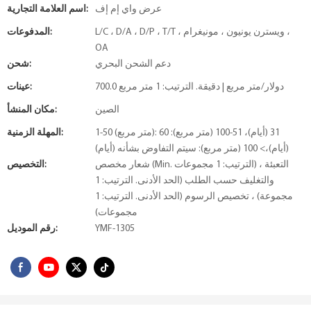
عرض واي إم إف
اسم العلامة التجارية:
L/C ، D/A ، D/P ، T/T ، ويسترن يونيون ، مونيغرام ،
المدفوعات:
OA
دعم الشحن البحري
شحن:
700.0 دولار/متر مربع | دقيقة. الترتيب: 1 متر مربع
عينات:
الصين
مكان المنشأ:
1-50 (متر مربع): 31 (أيام)، 51-100 (متر مربع): 60
المهلة الزمنية:
(أيام)،> 100 (متر مربع): سيتم التفاوض بشأنه (أيام)
شعار مخصص (Min. الترتيب: 1 مجموعات) ، التعبئة
التخصيص:
والتغليف حسب الطلب (الحد الأدنى. الترتيب: 1
مجموعة) ، تخصيص الرسوم (الحد الأدنى. الترتيب: 1
مجموعات)
YMF-1305
رقم الموديل: