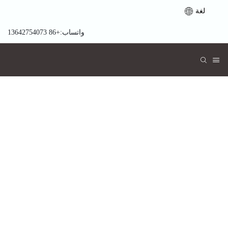
لغة
واتساب:+86 13642754073