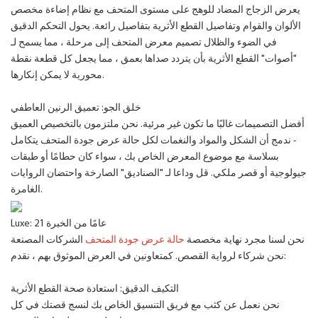
يعرض الزجاج المضاد للوهج على مستوى المتحف مع نظام إضاءة مخصص
الألوان والقوام وتفاصيل القطع الأثرية بتفاصيل رائعة. يحول التحكم الدقيق
في الضوء والظلال تصميم معرض المتحف إلى مرحلة ، مما يسمح لـ
"أصوات" القطع الأثرية بأن يتردد صداها بعمق ، مما يجعل كل قطعة نقطة
محورية لا يمكن إنكارها.
خلق الجو: تعميق الرنين العاطفي
أفضل التصميمات غالبًا ما تكون غير مرئية. نحن ملتزمون بالتخصيص العميق
- ندمج أن الشكل والمواد والنغمات لكل حالة عرض جودة المتحف يتكامل
بسلاسة مع موضوع المعرض الخاص بك ، سواء كان حطامًا أو طبقات
جيولوجية أو قصر ملكي. قل وداعا لـ "الصناديق" الصارخة واحتضان الروايات
الغامرة.
Luxe: 21 عامًا من الخبرة
نحن لسنا مجرد نهاية مخصصة
حالة عرض جودة المتحف
الشركات المصنعة
نحن شركاء لرواية القصص. كمتعاونين في العرض الموثوق بهم ، نقدم:
التكيف الدقيق: استعادة صحة القطع الأثرية
نحن نعمل عن كثب مع فريق التنسيق الخاص بك لنسج قصتك في كل