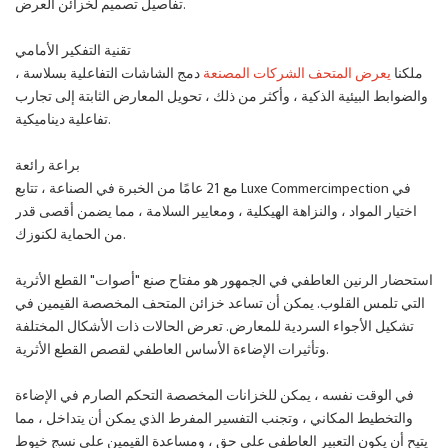
تفاصيل تصميم لخزائن العرض.
تقنية التفكير الأمامي
ملكنا
يعرض المتحف الشركات المصنعة
دمج الشاشات التفاعلية بسلاسة ،
والضوابط البيئية الذكية ، وأكثر من ذلك ، تحويل المعارض الثابتة إلى تجارب
تفاعلية ديناميكية.
براعة رائعة
مع 21 عامًا من الخبرة في الصناعة ، تتابع Luxe Commercimpection في
اختيار المواد ، والنزاهة الهيكلية ، ومعايير السلامة ، مما يضمن أقصى قدر
من الحماية لكنوزك.
استحضار الرنين العاطفي في الجمهور هو مفتاح صنع "أصوات" القطع الأثرية
التي تلمس القلوب. يمكن أن تساعد خزائن المتحف المخصصة القيمين في
تشكيل الأجواء السردية للمعارض. تعرض الحالات ذات الأشكال المختلفة
وتأثيرات الإضاءة الأساس العاطفي لقصص القطع الأثرية.
في الوقت نفسه ، يمكن للخزانات المخصصة التحكم الصارم في الإضاءة
والتخطيط المكاني ، وتجنب التفسير المفرط الذي يمكن أن يتداخل ، مما
يتيح أن يكون التعبير العاطفي على حق ، ومساعدة القيمين على نسج خيوط