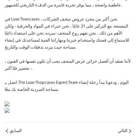
عاطفية واضحة ، مما يوفر تجربة غامرة من الدفء التاريخي للجمهور.
في Luxe Towscases ، نحن أكثر من مجرد عروض متحف الشركات
المصنعة. مع التركيز على 21 عامًا ، نحن خبراء في المواد والحرفية - ولكن
الأهم من ذلك ، نحن نفهم روح المتحف: سرده. نحن على استعداد دائمًا
للاستماع إلى قصتك واستخدام خبرتنا ومهاراتنا الفنية لمساعدتك في إنشاء
مساحة حيث يتردد تدفقات الوقت والتاريخ.
لأننا نعتقد أن أفضل خزائن عرض المتحف يجب أن تكون نفسها في الفنون ،
- تحضير فنًا أكبر.
اتصل بـ The Luxe Thopcases Expert Team اليوم ، ودعونا نبدأ رحلة إنشاء
مساحة السردية الخاصة بك معًا.
التالي
السابق