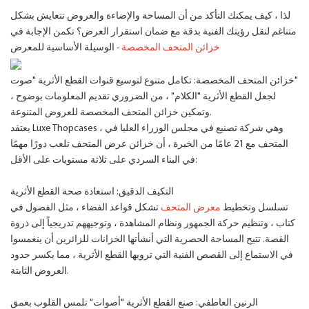
لذا ، كيف يمكنك التأكد من أن المساحة والإضاءة والعروض تتعايش بشكل
متناغم لنقل رؤيتك الفنية بدقة مع ضمان استقرار العرض؟ تكمن الإجابة في
خزائن المتحف المخصصة
الوسيلة الأساسية للمعرض -
خزائن المتحف المخصصة: تكامل متنوع لتوسيع قنوات القطع الأثرية "صوت"
لجعل القطع الأثرية "الكلام" ، من الضروري تقديم المعلومات بوضوح ،
وتمكين خزائن المتحف المخصصة للعروض المتنوعة.
يعتقد Luxe Thopcases ، وهي شركة تصنيع في مجلس الوزراء العليا في
المتحف مع 21 عامًا من الخبرة ، أن خزائن عرض المتحف تلعب دورًا مهمًا
في البناء السردي على ثلاثة مستويات على الأقل:
التكيف الدقيق: استعادة صحة القطع الأثرية
تسلسل وتخطيط
معرض المتحف
تشكل قواعد الفضاء ، مثل الفصول في
كتاب ، وتنظيم حركة الجمهور ونظام المشاهدة ، وتوجيههم تدريجياً إلى ذروة
القصة. تتيح المساحة الحصرية التي أنشأتها الخزانات للزائرين أن ينغمسوا
في الاستماع إلى القصص الفنية التي ترويها القطع الأثرية ، مما يكسر حدود
العروض الثابتة.
الرنين العاطفي: صنع القطع الأثرية "أصوات" تلمس القلوب بعمق