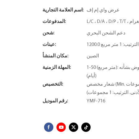
عرض واي إم إف
اسم العلامة التجارية:
المدفوعات:
دعم الشحن البحري
شحن:
ب: 1 متر مربع
عينات:
الصين
مكان المنشأ:
1-50 (متر مربع): 31 (أيام)، 51-100 (متر مربع): 60 (أيام)،> 100 (متر مربع): سيتم التفاوض بشأنه
المهلة الزمنية:
(أيام)
شعار مخصص (Min. الترتيب: 1 مجموعات) ، التعبئة والتغليف حسب الطلب (الحد الأدنى.
التخصيص:
YMF-716
رقم الموديل: