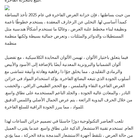
البيع بالتجزئة الفاخرة.
من حيث بساطتها ، فإن خزانة العرض الفاخرة في عام 2025 تأخذ البساطة
كمبدأ أساسي لها. التخلي عن الزخارف المعقدة ، يستخدم خطوطًا ناعمة
ونظيفة لبناء مخطط علبة العرض ، وغالبًا ما تستخدم أشكالًا هندسية مثل
المستطيلات والدوائر والمثلثات ، وتعرض جمالية بسيطة ولكنها منظمة
منظمة
فيما يتعلق باختيار الألوان ، تهيمن الألوان المحايدة الكلاسيكية ، مع تفضيل
ألوان الشمبانيا والبرونزية المعدنية أيضًا بالإضافة إلى الأسود والأبيض
والرمادي التقليدي ، مما يخلق جوًا ذا رفاهية وهادئة وأنيقة تتماشى مع
أسلوب الجودة الذي تتبعه البضائع الفاخرة. يؤكد استخدام المواد في خزائن
العرض الفاخرة النقاء والملمس ، مع الحجر الطبيعي الراقي ، والخشب
النادر ، والمعادن عالية الجودة ، والجلد الناعم المستخدمة على نطاق واسع.
من خلال الحرف اليدوية الرائعة ، يتم عرض الجمال الأصلي واللمس الدقيق
للمواد ، مما يبرز الجودة الراقية للسلع الفاخرة.
تلعب العناصر التكنولوجية دورًا حاسمًا في تصميم خزائن الساعات لهذا
العام. تستخدم تقنية الاستشعار الذكية على نطاق واسع. عندما يقترب العميل
من حالة العرض ، تلتقط أجهزة الاستشعار المدمجة بدقة الحركة ، مما يؤدي