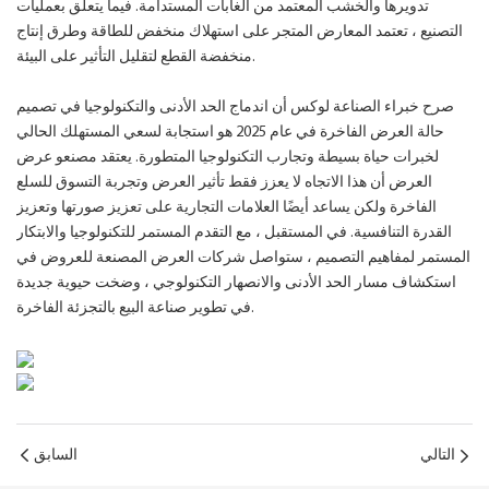
تدويرها والخشب المعتمد من الغابات المستدامة. فيما يتعلق بعمليات
التصنيع ، تعتمد المعارض المتجر على استهلاك منخفض للطاقة وطرق إنتاج
منخفضة القطع لتقليل التأثير على البيئة.
صرح خبراء الصناعة لوكس أن اندماج الحد الأدنى والتكنولوجيا في تصميم
حالة العرض الفاخرة في عام 2025 هو استجابة لسعي المستهلك الحالي
لخبرات حياة بسيطة وتجارب التكنولوجيا المتطورة. يعتقد مصنعو عرض
العرض أن هذا الاتجاه لا يعزز فقط تأثير العرض وتجربة التسوق للسلع
الفاخرة ولكن يساعد أيضًا العلامات التجارية على تعزيز صورتها وتعزيز
القدرة التنافسية. في المستقبل ، مع التقدم المستمر للتكنولوجيا والابتكار
المستمر لمفاهيم التصميم ، ستواصل شركات العرض المصنعة للعروض في
استكشاف مسار الحد الأدنى والانصهار التكنولوجي ، وضخت حيوية جديدة
في تطوير صناعة البيع بالتجزئة الفاخرة.
التالي
السابق