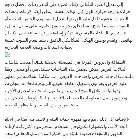
إلى تعديل الضوء التلقائي لإلقاء الضوء على المعروضات بأفضل درجة
حرارة ودرجة حرارة اللون. في الوقت نفسه ، يمكن أيضًا الارتباط بمعدات
الصوت المخفية داخل علبة العرض لتشغيل الموسيقى الخلفية الناعمة أو
الصوت مقدمة المنتج ، مما يخلق تجربة تسوق غامرة. على سبيل المثال ،
عند عرض الساعات المتطورة ، تركز إضاءة خزائن الساعة على الاتصال
الهاتفي ، وتقدم بوضوح الهيكل الميكانيكي الدقيق ، بينما يقدم الصوت عملية
صناعة الساعات وقصة العلامة التجارية.
أصبحت شاشات OLED الشفافة والعروض المرنة هي المفضلة الجديدة
لحالات العرض. يمكن تضمين هذه الشاشات بشكل مرن أو منحني وفقًا
لتلبية شكل حالة العرض واحتياجات العرض ، مما يتكامل بسلاسة في مظهر
علبة العرض. يقومون بتشغيل مقاطع الفيديو الترويجية للعلامة التجارية ،
وديناميات إطلاق المنتج الجديدة ، وتفاصيل المنتج ، والمحتوى الآخر ،
ويقومون بنقل المعلومات الغنية للعملاء وتعزيز التكنولوجيا والتفاعل بين
حالة العرض دون المساس بالمظهر البسيط.
بالإضافة إلى ذلك ، يتم دمج مفهوم حماية البيئة والاستدامة أيضًا في اتجاه
الحد الأدنى والانصهار التكنولوجي. تستخدم المتجر مواد أكثر قابلة لإعادة
التدوير والمتجددة صديقة للبيئة في اختيار المواد ، مثل المعادن المعاد