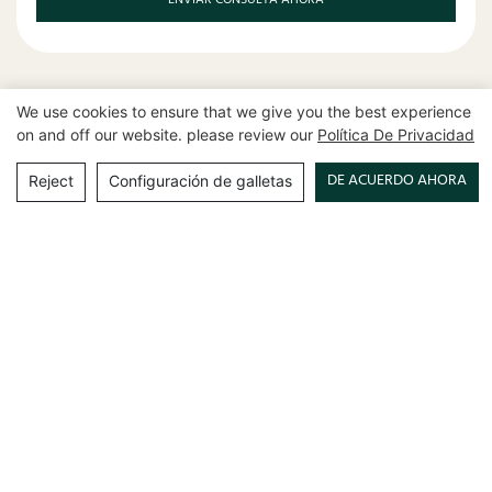
We use cookies to ensure that we give you the best experience
on and off our website. please review our
Política De Privacidad
Productos relacionados
DE ACUERDO AHORA
Reject
Configuración de galletas
Vitrinas de relojes de lujo
Expositores artísticos
personalizadas: deja que
exclusivos para boutiques de