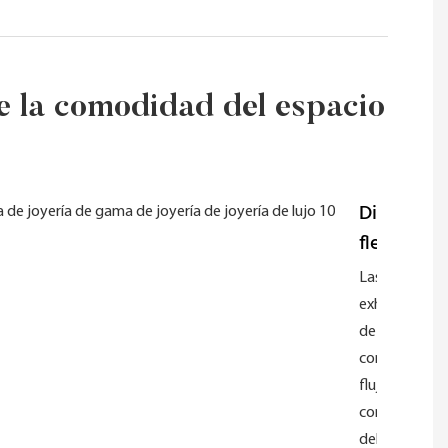
de la comodidad del espacio
Diseño
flexible
Las
exhibiciones
de Luxe
considera el
flujo y la
comodidad
del cliente