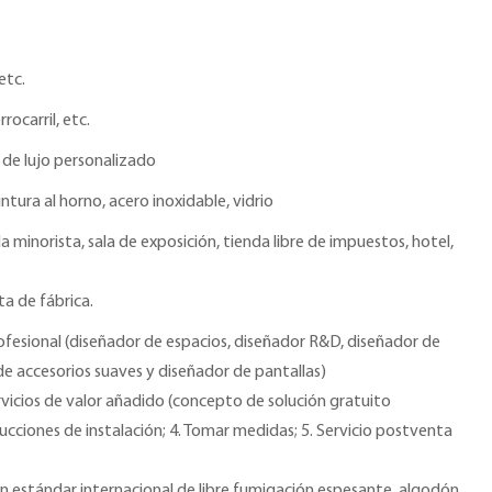
etc.
rrocarril, etc.
de lujo personalizado
ntura al horno, acero inoxidable, vidrio
a minorista, sala de exposición, tienda libre de impuestos, hotel,
ta de fábrica.
ofesional (diseñador de espacios, diseñador R&D, diseñador de
de accesorios suaves y diseñador de pantallas)
rvicios de valor añadido (concepto de solución gratuito
ucciones de instalación; 4. Tomar medidas; 5. Servicio postventa
 estándar internacional de libre fumigación espesante, algodón