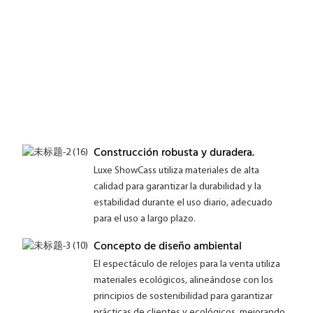
vi
ad
fá
di
di
es
pa
pr
Construcción robusta y duradera.
Luxe ShowCass utiliza materiales de alta
calidad para garantizar la durabilidad y la
estabilidad durante el uso diario, adecuado
para el uso a largo plazo.
Concepto de diseño ambiental
El espectáculo de relojes para la venta utiliza
materiales ecológicos, alineándose con los
principios de sostenibilidad para garantizar
prácticas de clientes y ecológicos, mejorando