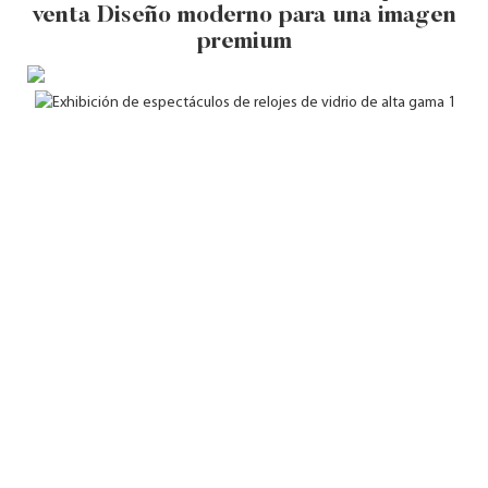
venta Diseño moderno para una imagen
premium
Es
m
La
pe
de
de
vi
ga
di
qu
un
co
aj
ba
ne
d