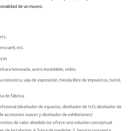
cionalidad de un museo.
etc.
rrocarril, etc.
oyas
ntura horneada, acero inoxidable, vidrio
a minorista, sala de exposición, tienda libre de impuestos, hotel,
ta de fábrica.
fesional (diseñador de espacios, diseñador de I+D, diseñador de
de accesorios suaves y diseñador de exhibiciones)
Servicios de valor añadido (se ofrece una solución conceptual
nes de instalación; 4. Toma de medidas; 5. Servicio posventa